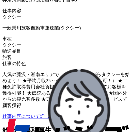
仕事内容
タクシー
一般乗用旅客自動車運送業(タクシー)
車種
タクシー
輸送品目
旅客
仕事の特色
人気の藤沢・湘南エリアで、自然を感じながらタクシーを始
めよう！ ★平均月収25～30万円（45万円以上も可！） ★二
種免許取得費用会社負担（※規定あり） 安定してお客様を
獲得可能！ ★伝統ある会社なので、お得意様多数 ★国内外
からの観光客多数 ★アプリ配車増加中 ★多様なサービスで
顧客獲得
仕事内容について詳しく知りたい
給与・福利厚生