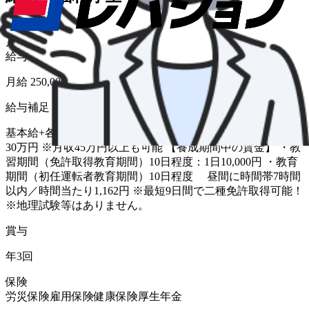
給与形態
月給
給与
月給 250,000円〜
給与補足
基本給+各種手当＋能率給 賞与 年3回 ※平均月収25万円～
30万円 ※月収45万円以上も可能 【養成期間中の賃金】 ・教
習期間（免許取得教育期間）10日程度：1日10,000円 ・教育
期間（初任運転者教育期間）10日程度 昼間に時間帯7時間
以内／時間当たり1,162円 ※最短9日間で二種免許取得可能！
※地理試験等はありません。
賞与
年3回
保険
労災保険
雇用保険
健康保険
厚生年金