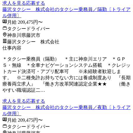
求人を見る
応募する
藤沢タクシー 株式会社のタクシー乗務員／隔勤〔トライア
ル併用〕
月給 209,475円〜
タクシードライバー
神奈川県藤沢市
藤沢タクシー 株式会社
仕事内容
＊タクシー乗務員（隔勤） ＊主に神奈川エリア ＊ＧＰ
Ｓ・無線 ＊全車ナビゲーションシステム搭載 ＊クレジッ
トカード決済可・アプリ配車可 ※未経験者歓迎しま
す。 ※二種免許お持ちでない方には養成制度あり 『長期
療養両立求人』 『働き方改革関連認定企業★★ （働き
やすい職場認証二…
求人を見る
応募する
藤沢タクシー 株式会社のタクシー乗務員／夜勤〔トライア
ル併用〕
月給 209,475円〜
タクシードライバー