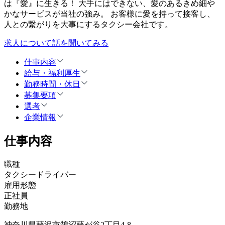
は『愛』に生きる！ 大手にはできない、愛のあるきめ細や
かなサービスが当社の強み。 お客様に愛を持って接客し、
人との繋がりを大事にするタクシー会社です。
求人について話を聞いてみる
仕事内容
給与・福利厚生
勤務時間・休日
募集要項
選考
企業情報
仕事内容
職種
タクシードライバー
雇用形態
正社員
勤務地
神奈川県藤沢市鵠沼藤が谷2丁目4-8