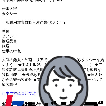
仕事内容
タクシー
一般乗用旅客自動車運送業(タクシー)
車種
タクシー
輸送品目
旅客
仕事の特色
人気の藤沢・湘南エリアで、自然を感じながらタクシーを始
めよう！ ★平均月収25～30万円（45万円以上も可！） ★二
種免許取得費用会社負担（※規定あり） 安定してお客様を
獲得可能！ ★伝統ある会社なので、お得意様多数 ★国内外
からの観光客多数 ★アプリ配車増加中 ★多様なサービスで
顧客獲得
仕事内容について詳しく知りたい
給与・福利厚生