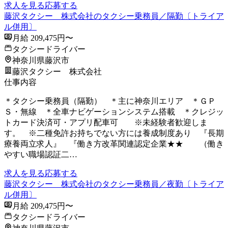
求人を見る
応募する
藤沢タクシー 株式会社のタクシー乗務員／隔勤〔トライア
ル併用〕
月給 209,475円〜
タクシードライバー
神奈川県藤沢市
藤沢タクシー 株式会社
仕事内容
＊タクシー乗務員（隔勤） ＊主に神奈川エリア ＊ＧＰ
Ｓ・無線 ＊全車ナビゲーションシステム搭載 ＊クレジッ
トカード決済可・アプリ配車可 ※未経験者歓迎しま
す。 ※二種免許お持ちでない方には養成制度あり 『長期
療養両立求人』 『働き方改革関連認定企業★★ （働き
やすい職場認証二…
求人を見る
応募する
藤沢タクシー 株式会社のタクシー乗務員／夜勤〔トライア
ル併用〕
月給 209,475円〜
タクシードライバー