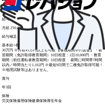
給与形態
月給
給与
月給 250,000円〜
給与補足
基本給+各種手当＋能率給 賞与 年3回 ※平均月収25万円～
30万円 ※月収45万円以上も可能 【養成期間中の賃金】 ・教
習期間（免許取得教育期間）10日程度：1日10,000円 ・教育
期間（初任運転者教育期間）10日程度 昼間に時間帯7時間
以内／時間当たり1,162円 ※最短9日間で二種免許取得可能！
※地理試験等はありません。
賞与
年3回
保険
労災保険
雇用保険
健康保険
厚生年金