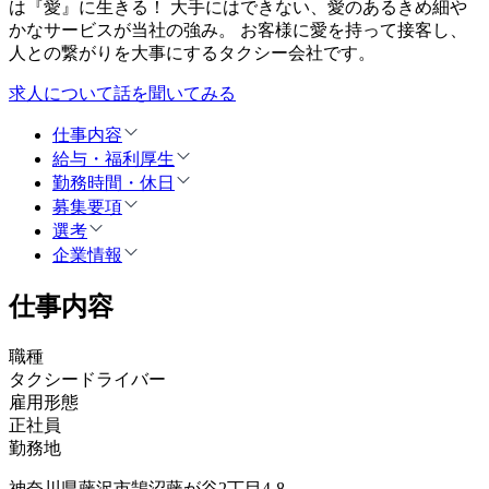
は『愛』に生きる！ 大手にはできない、愛のあるきめ細や
かなサービスが当社の強み。 お客様に愛を持って接客し、
人との繋がりを大事にするタクシー会社です。
求人について話を聞いてみる
仕事内容
給与・福利厚生
勤務時間・休日
募集要項
選考
企業情報
仕事内容
職種
タクシードライバー
雇用形態
正社員
勤務地
神奈川県藤沢市鵠沼藤が谷2丁目4-8