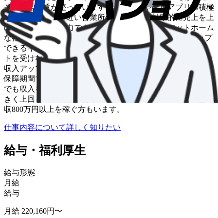
その経営基盤が整っています。無線配車や配車アプリの積極
的な活用、都心に近い営業所の立地など、効率的に売上を上
げやすい環境も魅力です。充実した福利厚生やアットホーム
な社風も、働きやすさの1つです。 3. 着実にステップアップ
できるキャリアパス 未経験からスタートし、手厚いサポー
トを受けながら経験を積むことで、着実にキャリアアップと
収入アップを目指せるのがグリーンキャブの特色です。給与
保障期間で基礎を固め、その後は自身の頑張り次第でいくら
でも収入を伸ばせる環境です。新人乗務員でも都内平均を大
きく上回る年収実績があり、ベテランドライバーの中には年
収800万円以上を稼ぐ方もいます。
仕事内容について詳しく知りたい
給与・福利厚生
給与形態
月給
給与
月給 220,160円〜