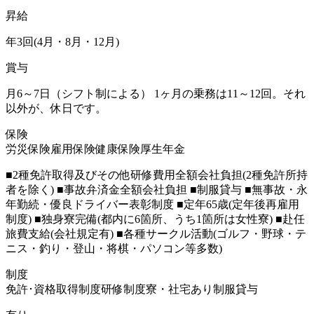
昇給
年3回(4月・8月・12月)
賞与
月6～7日（シフト制による） 1ヶ月の乗務は11～12回。それ
以外が、休日です。
保険
労災保険
雇用保険
健康保険
厚生年金
■2種免許取得及びその他研修費用全額会社負担(2種免許所持
者を除く) ■事故弁済金全額会社負担 ■制服貸与 ■無事故・永
年勤続・優良ドライバー表彰制度 ■定年65歳(定年後再雇用
制度) ■独身寮完備(都内に6箇所、うち1箇所は女性寮) ■赴任
旅費支給(会社規定有) ■各種サークル活動(ゴルフ・野球・テ
ニス・釣り・登山・将棋・パソコン等多数)
制度
免許･資格取得制度
研修制度
寮・社宅あり
制服貸与