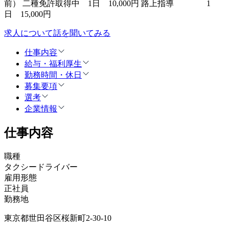
前） 二種免許取得中 1日 10,000円 路上指導 1
日 15,000円
求人について話を聞いてみる
仕事内容
給与・福利厚生
勤務時間・休日
募集要項
選考
企業情報
仕事内容
職種
タクシードライバー
雇用形態
正社員
勤務地
東京都世田谷区桜新町2-30-10