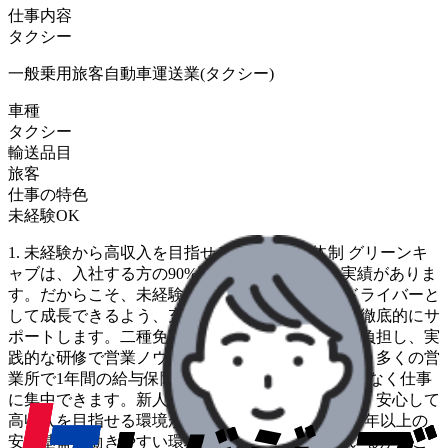
仕事内容
タクシー
一般乗用旅客自動車運送業(タクシー)
車種
タクシー
輸送品目
旅客
仕事の特色
未経験OK
1. 未経験から高収入を目指せる手厚い育成体制 グリーンキ
ャブは、入社する方の90%以上が未経験という実績がありま
す。だからこそ、未経験の方が安心してプロのドライバーと
して成長できるよう、充実した研修と給与保障で徹底的にサ
ポートします。二種免許の取得費用は会社が全額負担し、実
践的な研修で営業ノウハウを習得できます。また、多くの営
業所で1年間の給与保障があるため、経済的な不安なく仕事
に集中できます。新人の平均月給は約45万であり、安心して
高収入を目指せる環境が整っています。 2. 創業70年以上の
安定基盤と働きやすい環境 長年の歴史を持っているからこ