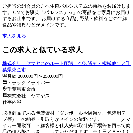
ご担当の組合員の方へ生協パルシステムの商品をお届けしま
す。 CMでお馴染「パルシステム」の商品をご家庭にお届け
するお仕事です。 お届けする商品は野菜・飲料などの生鮮
食品や雑貨などがメインです。
求人を見る
この求人と似ている求人
株式会社 ヤマヤスのルート配送（包装資材・機械他）／千
葉県東金市
月給 200,000円〜250,000円
トラックドライバー
千葉県東金市
株式会社 ヤマヤス
仕事内容
取扱商品である包装資材（ダンボールや緩衝材、包装用テー
プ等） の納品・引取りがメインの業務です。 ／マ
イカー通勤可 ・顧客様と仕入先の取引先工場等を回って商
品の積み降ろしを していただきます。※１日／５〜１０