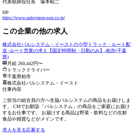
代表取締役社長 塚本昭二
HP
https://www.palsystem-east.co.jp/
この企業の他の求人
株式会社パルシステム・イーストの小型トラック・ルート配
送･ルート営業の求人【固定時間制・日勤のみ】-柏市(千葉
県)
月給 260,442円〜
トラックドライバー
千葉県柏市
株式会社パルシステム・イースト
仕事内容
ご担当の組合員の方へ生協パルシステムの商品をお届けしま
す。 CMでお馴染「パルシステム」の商品をご家庭にお届け
するお仕事です。 お届けする商品は野菜・飲料などの生鮮
食品や雑貨などがメインです。
求人を見る
応募する