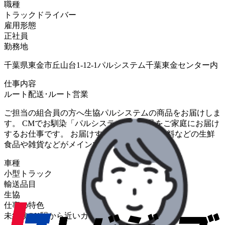
職種
トラックドライバー
雇用形態
正社員
勤務地
千葉県東金市丘山台1-12-1パルシステム千葉東金センター内
仕事内容
ルート配送･ルート営業
ご担当の組合員の方へ生協パルシステムの商品をお届けしま
す。 CMでお馴染「パルシステム」の商品をご家庭にお届け
するお仕事です。 お届けする商品は野菜・飲料などの生鮮
食品や雑貨などがメインです。
車種
小型トラック
輸送品目
生協
仕事の特色
未経験OK
駅から近い
カゴ台車