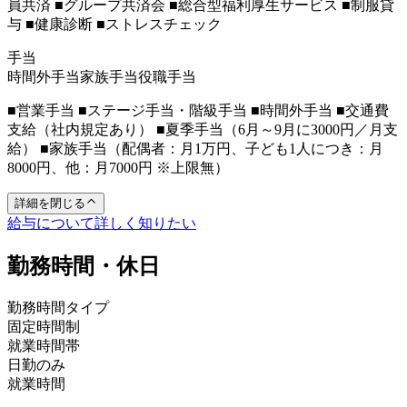
員共済 ■グループ共済会 ■総合型福利厚生サービス ■制服貸
与 ■健康診断 ■ストレスチェック
手当
時間外手当
家族手当
役職手当
■営業手当 ■ステージ手当・階級手当 ■時間外手当 ■交通費
支給（社内規定あり） ■夏季手当（6月～9月に3000円／月支
給） ■家族手当（配偶者：月1万円、子ども1人につき：月
8000円、他：月7000円 ※上限無）
詳細を閉じる
給与について詳しく知りたい
勤務時間・休日
勤務時間タイプ
固定時間制
就業時間帯
日勤のみ
就業時間