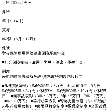
月給 260,442円〜
昇給
年1回（4月）
賞与
年2回（6月・12月）
保険
労災保険
雇用保険
健康保険
厚生年金
■社会保険完備（雇用・労災・健康・厚生年金）
制度
表彰制度
健康診断
免許･資格取得制度
制服貸与
■永年貢献表彰（勤続満5年：3万円、勤続満15年：5万円、
勤続満25年：8万円＋休暇3日、勤続満30年：10万円＋休暇5
日） ■無事故表彰（3年：3万円、5年：5万円、7年：7万円、
10年：10万円） ■善行功労表彰 ■資格支援制度（準中型免許
の取得費用負担） ■慶弔見舞金制度 ■退職金制度 ■全国役職