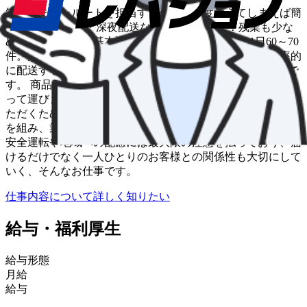
毎週決まったルートを担当するので、一度覚えてしまえば簡
単！ 長距離なし・深夜配送なし・再配達なし！残業も少な
めで18～19時には基本退勤可能です。 配送件数は1日60～70
件。戸建てだけでなく、大型マンションに20～30件を効率的
に配送するコースもあります。走行距離は1日20～30km程で
す。 商品は1kg以下～5kg程度と軽めで、基本的に台車を使
って運びます。お客様が不在の場合は、玄関前に置かせてい
ただくため、再配達はありません。また、6～8名程のチーム
を組み、業務量が多い日には助け合って配送しています。
安全運転や地域への配慮には最⼤限の注意を払っており、届
けるだけでなく⼀⼈ひとりのお客様との関係性も⼤切にして
いく、そんなお仕事です。
仕事内容について詳しく知りたい
給与・福利厚生
給与形態
月給
給与