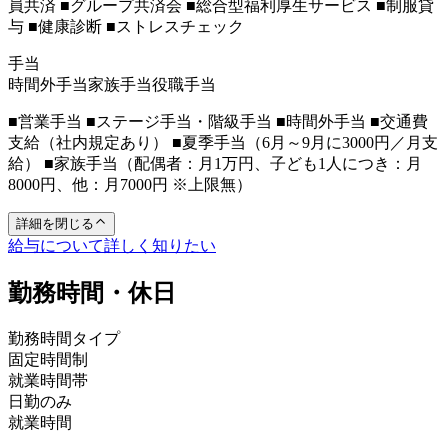
員共済 ■グループ共済会 ■総合型福利厚生サービス ■制服貸
与 ■健康診断 ■ストレスチェック
手当
時間外手当
家族手当
役職手当
■営業手当 ■ステージ手当・階級手当 ■時間外手当 ■交通費
支給（社内規定あり） ■夏季手当（6月～9月に3000円／月支
給） ■家族手当（配偶者：月1万円、子ども1人につき：月
8000円、他：月7000円 ※上限無）
詳細を閉じる
給与について詳しく知りたい
勤務時間・休日
勤務時間タイプ
固定時間制
就業時間帯
日勤のみ
就業時間