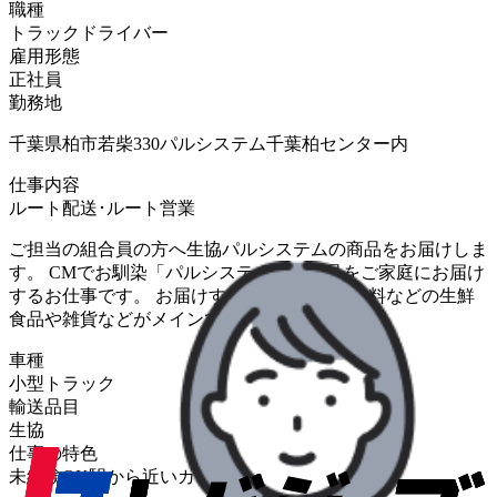
職種
トラックドライバー
雇用形態
正社員
勤務地
千葉県柏市若柴330パルシステム千葉柏センター内
仕事内容
ルート配送･ルート営業
ご担当の組合員の方へ生協パルシステムの商品をお届けしま
す。 CMでお馴染「パルシステム」の商品をご家庭にお届け
するお仕事です。 お届けする商品は野菜・飲料などの生鮮
食品や雑貨などがメインです。
車種
小型トラック
輸送品目
生協
仕事の特色
未経験OK
駅から近い
カゴ台車