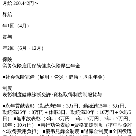
月給 260,442円〜
昇給
年1回（4月）
賞与
年2回（6月・12月）
保険
労災保険
雇用保険
健康保険
厚生年金
■社会保険完備（雇用・労災・健康・厚生年金）
制度
表彰制度
健康診断
免許･資格取得制度
制服貸与
■永年貢献表彰（勤続満5年：3万円、勤続満15年：5万円、
勤続満25年：8万円＋休暇3日、勤続満30年：10万円＋休暇5
日） ■無事故表彰（3年：3万円、5年：5万円、7年：7万円、
10年：10万円） ■善行功労表彰 ■資格支援制度（準中型免許
の取得費用負担） ■慶弔見舞金制度 ■退職金制度 ■全国役職