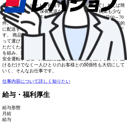
毎週決まったルートを担当するので、一度覚えてしまえば簡
単！ 長距離なし・深夜配送なし・再配達なし！残業も少な
めで18～19時には基本退勤可能です。 配送件数は1日60～70
件。戸建てだけでなく、大型マンションに20～30件を効率的
に配送するコースもあります。走行距離は1日20～30km程で
す。 商品は1kg以下～5kg程度と軽めで、基本的に台車を使
って運びます。お客様が不在の場合は、玄関前に置かせてい
ただくため、再配達はありません。また、6～8名程のチーム
を組み、業務量が多い日には助け合って配送しています。
安全運転や地域への配慮には最⼤限の注意を払っており、届
けるだけでなく⼀⼈ひとりのお客様との関係性も⼤切にして
いく、そんなお仕事です。
仕事内容について詳しく知りたい
給与・福利厚生
給与形態
月給
給与