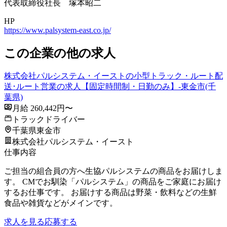
代表取締役社長 塚本昭二
HP
https://www.palsystem-east.co.jp/
この企業の他の求人
株式会社パルシステム・イーストの小型トラック・ルート配
送･ルート営業の求人【固定時間制・日勤のみ】-東金市(千
葉県)
月給 260,442円〜
トラックドライバー
千葉県東金市
株式会社パルシステム・イースト
仕事内容
ご担当の組合員の方へ生協パルシステムの商品をお届けしま
す。 CMでお馴染「パルシステム」の商品をご家庭にお届け
するお仕事です。 お届けする商品は野菜・飲料などの生鮮
食品や雑貨などがメインです。
求人を見る
応募する