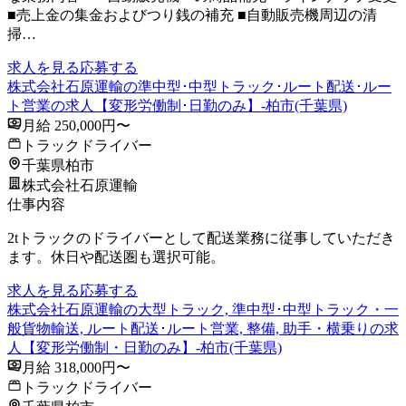
■売上金の集金およびつり銭の補充 ■自動販売機周辺の清
掃…
求人を見る
応募する
株式会社石原運輸の準中型･中型トラック･ルート配送･ルー
ト営業の求人【変形労働制･日勤のみ】-柏市(千葉県)
月給 250,000円〜
トラックドライバー
千葉県柏市
株式会社石原運輸
仕事内容
2tトラックのドライバーとして配送業務に従事していただき
ます。休日や配送圏も選択可能。
求人を見る
応募する
株式会社石原運輸の大型トラック, 準中型･中型トラック・一
般貨物輸送, ルート配送･ルート営業, 整備, 助手・横乗りの求
人【変形労働制・日勤のみ】-柏市(千葉県)
月給 318,000円〜
トラックドライバー