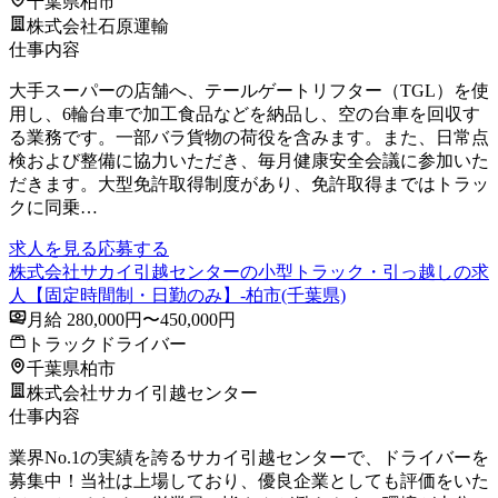
千葉県柏市
株式会社石原運輸
仕事内容
大手スーパーの店舗へ、テールゲートリフター（TGL）を使
用し、6輪台車で加工食品などを納品し、空の台車を回収す
る業務です。一部バラ貨物の荷役を含みます。また、日常点
検および整備に協力いただき、毎月健康安全会議に参加いた
だきます。大型免許取得制度があり、免許取得まではトラッ
クに同乗…
求人を見る
応募する
株式会社サカイ引越センターの小型トラック・引っ越しの求
人【固定時間制・日勤のみ】-柏市(千葉県)
月給 280,000円〜450,000円
トラックドライバー
千葉県柏市
株式会社サカイ引越センター
仕事内容
業界No.1の実績を誇るサカイ引越センターで、ドライバーを
募集中！当社は上場しており、優良企業としても評価をいた