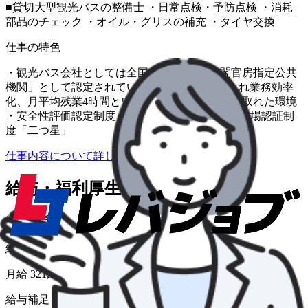
■貸切大型観光バスの整備士 ・日常点検・予防点検 ・消耗
部品のチェック ・オイル・グリスの補充 ・タイヤ交換
仕事の特色
・観光バス会社としては全国2社のみの「内閣官房指定公共
機関」として認定されています。 ・ITを取り入れ業務効率
化、月平均残業4時間とワークライフバランスの取れた環境
・安全性評価認定制度「三ツ星」 ・働きやすい職場認証制
度「二つ星」
仕事内容について詳しく知りたい
給与・福利厚生
給与形態
月給
給与
月給 321,000円〜
給与補足