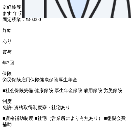
※経験等を考慮します 未経験の場合は下記スタートとなり
ます 年収：¥4,270,000~ 月給：¥305,000~ 基本給：¥265,000~
固定残業：¥40,000
昇給
あり
賞与
年2回
保険
労災保険
雇用保険
健康保険
厚生年金
■社会保険完備 健康保険 厚生年金保険 雇用保険 労災保険
制度
免許･資格取得制度
寮・社宅あり
■資格補助制度 ■社宅（営業所により有無あり） ■懇親会費
補助