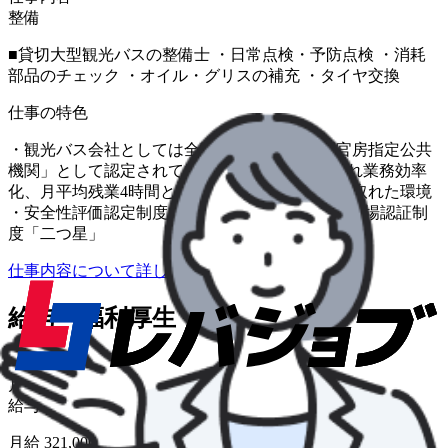
整備
■貸切大型観光バスの整備士 ・日常点検・予防点検 ・消耗
部品のチェック ・オイル・グリスの補充 ・タイヤ交換
仕事の特色
・観光バス会社としては全国2社のみの「内閣官房指定公共
機関」として認定されています。 ・ITを取り入れ業務効率
化、月平均残業4時間とワークライフバランスの取れた環境
・安全性評価認定制度「三ツ星」 ・働きやすい職場認証制
度「二つ星」
仕事内容について詳しく知りたい
給与・福利厚生
給与形態
月給
給与
月給 321,000円〜