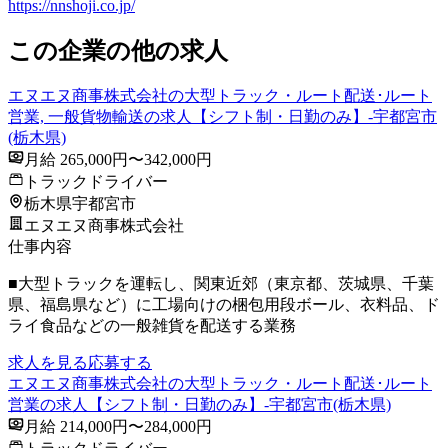
https://nnshoji.co.jp/
この企業の他の求人
エヌエヌ商事株式会社の大型トラック・ルート配送･ルート
営業, 一般貨物輸送の求人【シフト制・日勤のみ】-宇都宮市
(栃木県)
月給 265,000円〜342,000円
トラックドライバー
栃木県宇都宮市
エヌエヌ商事株式会社
仕事内容
■大型トラックを運転し、関東近郊（東京都、茨城県、千葉
県、福島県など）に工場向けの梱包用段ボール、衣料品、ド
ライ食品などの一般雑貨を配送する業務
求人を見る
応募する
エヌエヌ商事株式会社の大型トラック・ルート配送･ルート
営業の求人【シフト制・日勤のみ】-宇都宮市(栃木県)
月給 214,000円〜284,000円