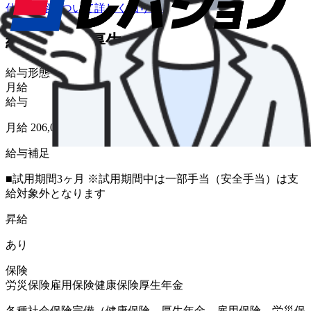
仕事内容について詳しく知りたい
給与・福利厚生
給与形態
月給
給与
月給 206,000円〜287,000円
給与補足
■試用期間3ヶ月 ※試用期間中は一部手当（安全手当）は支
給対象外となります
昇給
あり
保険
労災保険
雇用保険
健康保険
厚生年金
各種社会保険完備（健康保険、厚生年金、雇用保険、労災保