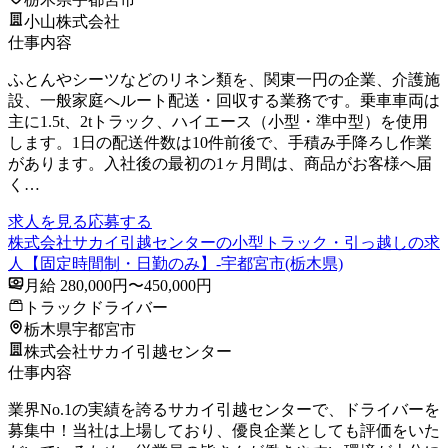
小山株式会社
仕事内容
ふとんやシーツなどのリネン類を、関東一円の企業、介護施
設、一般家庭へルート配送・回収する業務です。乗車車両は
主に1.5t、2tトラック、ハイエース（小型・準中型）を使用
します。1日の配送件数は10件前後で、手積み手降ろし作業
があります。入社後の最初の1ヶ月間は、商品がお客様へ届
く…
求人を見る
応募する
株式会社サカイ引越センターの小型トラック・引っ越しの求
人【固定時間制・日勤のみ】-宇都宮市(栃木県)
月給 280,000円〜450,000円
トラックドライバー
栃木県宇都宮市
株式会社サカイ引越センター
仕事内容
業界No.1の実績を誇るサカイ引越センターで、ドライバーを
募集中！当社は上場しており、優良企業としても評価をいた