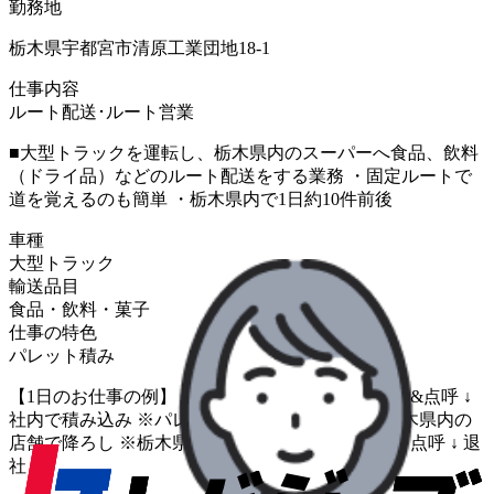
勤務地
栃木県宇都宮市清原工業団地18-1
仕事内容
ルート配送･ルート営業
■大型トラックを運転し、栃木県内のスーパーへ食品、飲料
（ドライ品）などのルート配送をする業務 ・固定ルートで
道を覚えるのも簡単 ・栃木県内で1日約10件前後
車種
大型トラック
輸送品目
食品・飲料・菓子
仕事の特色
パレット積み
【1日のお仕事の例】 6時～8時の間で営業所に出勤&点呼 ↓
社内で積み込み ※パレット積み込みがメイン ↓ 栃木県内の
店舗で降ろし ※栃木県内：1日約10件前後 ↓ 帰社・点呼 ↓ 退
社