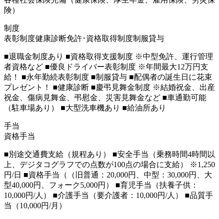
険）
制度
表彰制度
健康診断
免許･資格取得制度
制服貸与
■退職金制度あり ■資格取得支援制度 ※中型免許、運行管理
者資格など ■優良ドライバー表彰制度 ※年間最大12万円支
給！ ■永年勤続表彰制度 ■制服貸与 ■配偶者の誕生日に花束
プレゼント！ ■健康診断 ■慶弔見舞金制度 ※結婚祝金、出産
祝金、傷病見舞金、弔慰金、災害見舞金など ■車通勤可能
（駐車場あり） ■大型洗車機あり ■給油所あり
手当
資格手当
■別途交通費支給（規程あり） ■安全手当（乗務時間4時間以
上、デジタコグラフでの点数が100点の場合に支給） ※1,250
円/日 ■資格手当（（旧普通：20,000円、中型：30,000円、大
型40,000円、フォーク5,000円） ■育児手当（扶養子供：
10,000円/人） ■介護手当（要介護者：10,000円/人） ■品質手
当（10,000円/月）