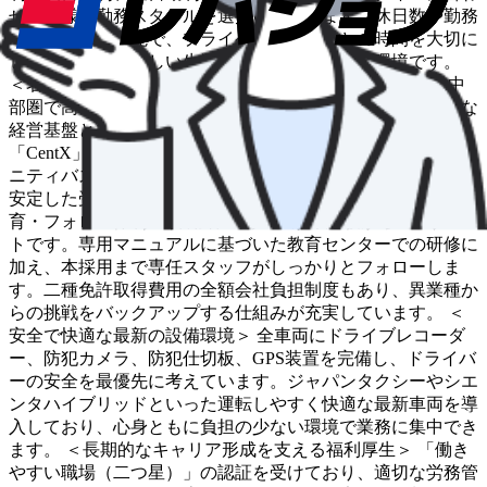
せた多様な勤務スタイルを選択いただけます。休日数や勤務
時間の相談も可能で、プライベートや家族との時間を大切に
しながら、規則正しい生活リズムを維持できる環境です。
＜名鉄グループとしての圧倒的な安定感とブランド力＞ 中
部圏で高い知名度を誇る名鉄グループの一員として、強固な
経営基盤とブランドの安心感があります。スマホアプリ
「CentX」「GO」の全車導入や、自治体と連携したコミュ
ニティバス・デマンドタクシーの運行など、地域に根差した
安定した受注体制が整っています。 ＜未経験者も安心の教
育・フォロー体制＞ 採用者の約80％が未経験からのスター
トです。専用マニュアルに基づいた教育センターでの研修に
加え、本採用まで専任スタッフがしっかりとフォローしま
す。二種免許取得費用の全額会社負担制度もあり、異業種か
らの挑戦をバックアップする仕組みが充実しています。 ＜
安全で快適な最新の設備環境＞ 全車両にドライブレコーダ
ー、防犯カメラ、防犯仕切板、GPS装置を完備し、ドライバ
ーの安全を最優先に考えています。ジャパンタクシーやシエ
ンタハイブリッドといった運転しやすく快適な最新車両を導
入しており、心身ともに負担の少ない環境で業務に集中でき
ます。 ＜長期的なキャリア形成を支える福利厚生＞ 「働き
やすい職場（二つ星）」の認証を受けており、適切な労務管