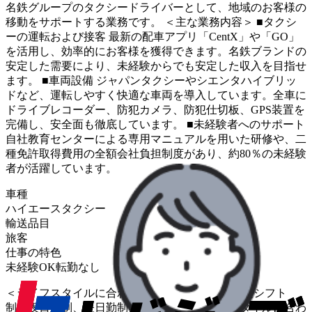
名鉄グループのタクシードライバーとして、地域のお客様の
移動をサポートする業務です。 ＜主な業務内容＞ ■タクシ
ーの運転および接客 最新の配車アプリ「CentX」や「GO」
を活用し、効率的にお客様を獲得できます。名鉄ブランドの
安定した需要により、未経験からでも安定した収入を目指せ
ます。 ■車両設備 ジャパンタクシーやシエンタハイブリッ
ドなど、運転しやすく快適な車両を導入しています。全車に
ドライブレコーダー、防犯カメラ、防犯仕切板、GPS装置を
完備し、安全面も徹底しています。 ■未経験者へのサポート
自社教育センターによる専用マニュアルを用いた研修や、二
種免許取得費用の全額会社負担制度があり、約80％の未経験
者が活躍しています。
車種
ハイエース
タクシー
輸送品目
旅客
仕事の特色
未経験OK
転勤なし
＜ライフスタイルに合わせた柔軟な働き方＞ 固定シフト
制、夜日勤制、昼日勤制など、個々のライフスタイルに合わ