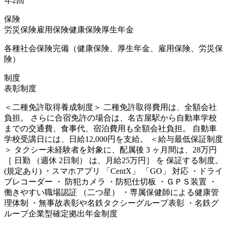
年2回
保険
労災保険
雇用保険
健康保険
厚生年金
各種社会保険完備（健康保険、厚生年金、雇用保険、労災保
険）
制度
表彰制度
＜二種免許取得養成制度＞ 二種免許取得費用は、全額会社
負担。 さらに合宿免許の場合は、名古屋駅から自動車学校
までの交通費、食事代、宿泊費用も全額会社負担。 自動車
学校受講日には、日給12,000円を支給。 ＜給与最低保証制度
＞ タクシー未経験者を対象に、配属後 3 ヶ月間は、28万円
［ 日勤 （週休 2日制） は、月給25万円］ を 保証する制度。
(規定あり) ・スマホアプリ 「CentX」 「GO」 対応 ・ドライ
ブレコーダー ・ 防犯カメラ ・防犯仕切板 ・ＧＰＳ装置 ・
働きやすい職場認証 （二つ星） ・専属保健師による健康管
理体制 ・無事故表彰や名鉄タクシーグループ表彰 ・名鉄グ
ループ企業型確定拠出年金制度