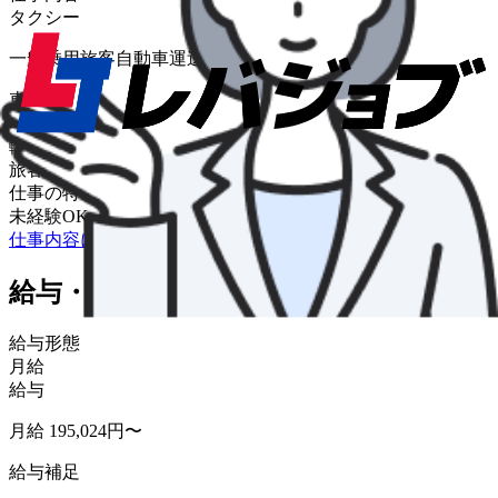
タクシー
一般乗用旅客自動車運送事業(タクシー)
車種
タクシー
輸送品目
旅客
仕事の特色
未経験OK
仕事内容について詳しく知りたい
給与・福利厚生
給与形態
月給
給与
月給 195,024円〜
給与補足