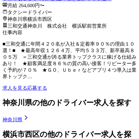
月給 264,600円〜
タクシードライバー
神奈川県横浜市西区
三和交通神奈川 株式会社 横浜駅前営業所
仕事内容
■三和交通に年間４２０名が入社＆定着率９０％の理由１０
選！■ ★最高年収１２６４万、平均５３３万、新卒最高８
０５万 ＝三和交通が誇る業界トップクラスに稼げる仕組み
あり！ ★顧客満足度８６％の質の高い接客！リピーター多
く予約が７０％ ★ＧＯ、Ｕｂｅｒなどアプリ４つ導入は業
界トップク…
求人を見る
応募する
神奈川県の他のドライバー求人を探す
神奈川県
横浜市西区の他のドライバー求人を探