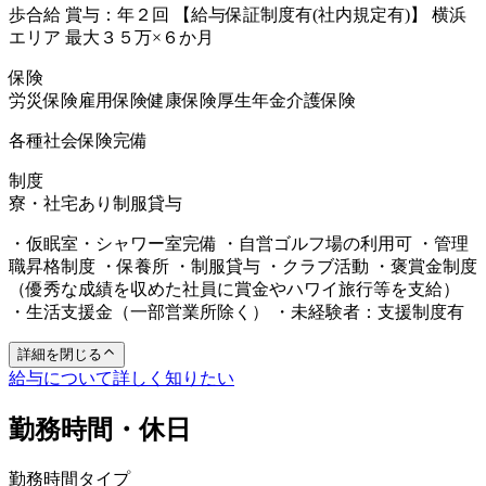
歩合給 賞与：年２回 【給与保証制度有(社内規定有)】 横浜
エリア 最大３５万×６か月
保険
労災保険
雇用保険
健康保険
厚生年金
介護保険
各種社会保険完備
制度
寮・社宅あり
制服貸与
・仮眠室・シャワー室完備 ・自営ゴルフ場の利用可 ・管理
職昇格制度 ・保養所 ・制服貸与 ・クラブ活動 ・褒賞金制度
（優秀な成績を収めた社員に賞金やハワイ旅行等を支給）
・生活支援金（一部営業所除く） ・未経験者：支援制度有
詳細を閉じる
給与について詳しく知りたい
勤務時間・休日
勤務時間タイプ