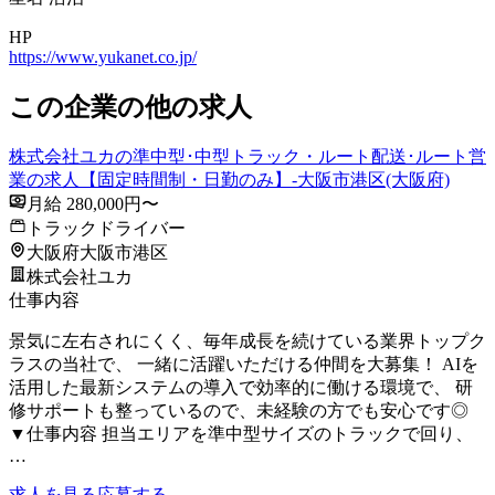
HP
https://www.yukanet.co.jp/
この企業の他の求人
株式会社ユカの準中型･中型トラック・ルート配送･ルート営
業の求人【固定時間制・日勤のみ】-大阪市港区(大阪府)
月給 280,000円〜
トラックドライバー
大阪府大阪市港区
株式会社ユカ
仕事内容
景気に左右されにくく、毎年成長を続けている業界トップク
ラスの当社で、 一緒に活躍いただける仲間を大募集！ AIを
活用した最新システムの導入で効率的に働ける環境で、 研
修サポートも整っているので、未経験の方でも安心です◎
▼仕事内容 担当エリアを準中型サイズのトラックで回り、
…
求人を見る
応募する