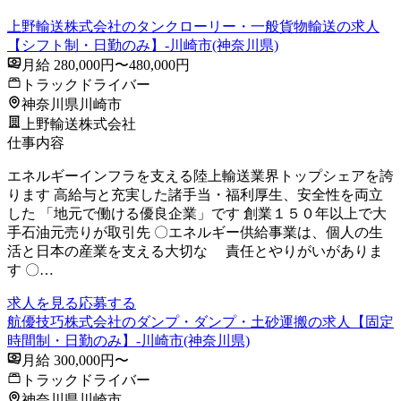
上野輸送株式会社のタンクローリー・一般貨物輸送の求人
【シフト制・日勤のみ】-川崎市(神奈川県)
月給 280,000円〜480,000円
トラックドライバー
神奈川県川崎市
上野輸送株式会社
仕事内容
エネルギーインフラを支える陸上輸送業界トップシェアを誇
ります 高給与と充実した諸手当・福利厚生、安全性を両立
した 「地元で働ける優良企業」です 創業１５０年以上で大
手石油元売りが取引先 〇エネルギー供給事業は、個人の生
活と日本の産業を支える大切な 責任とやりがいがありま
す 〇…
求人を見る
応募する
航優技巧株式会社のダンプ・ダンプ・土砂運搬の求人【固定
時間制・日勤のみ】-川崎市(神奈川県)
月給 300,000円〜
トラックドライバー
神奈川県川崎市