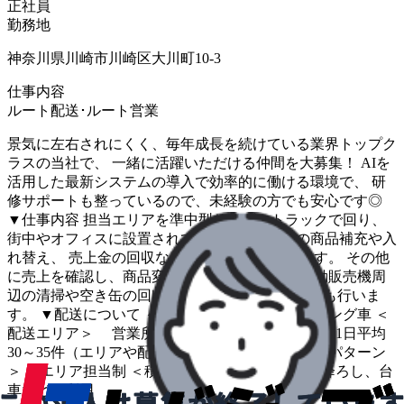
正社員
勤務地
神奈川県川崎市川崎区大川町10-3
仕事内容
ルート配送･ルート営業
景気に左右されにくく、毎年成長を続けている業界トップク
ラスの当社で、 一緒に活躍いただける仲間を大募集！ AIを
活用した最新システムの導入で効率的に働ける環境で、 研
修サポートも整っているので、未経験の方でも安心です◎
▼仕事内容 担当エリアを準中型サイズのトラックで回り、
街中やオフィスに設置されている自動販売機の商品補充や入
れ替え、 売上金の回収などの業務をお任せします。 その他
に売上を確認し、商品変更等の販促提案や、 自動販売機周
辺の清掃や空き缶の回収、機械内のPOP設置なども行いま
す。 ▼配送について ＜運行する車両＞ 3トンロング車 ＜
配送エリア＞ 営業所近隣の地域 ＜配送件数＞ 1日平均
30～35件（エリアや配送先で異なります） ＜配送パターン
＞ エリア担当制 ＜積み込み方法＞ 手積み手降ろし、台
車などを利用