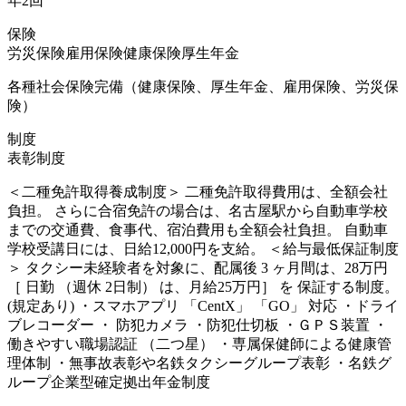
年2回
保険
労災保険
雇用保険
健康保険
厚生年金
各種社会保険完備（健康保険、厚生年金、雇用保険、労災保
険）
制度
表彰制度
＜二種免許取得養成制度＞ 二種免許取得費用は、全額会社
負担。 さらに合宿免許の場合は、名古屋駅から自動車学校
までの交通費、食事代、宿泊費用も全額会社負担。 自動車
学校受講日には、日給12,000円を支給。 ＜給与最低保証制度
＞ タクシー未経験者を対象に、配属後 3 ヶ月間は、28万円
［ 日勤 （週休 2日制） は、月給25万円］ を 保証する制度。
(規定あり) ・スマホアプリ 「CentX」 「GO」 対応 ・ドライ
ブレコーダー ・ 防犯カメラ ・防犯仕切板 ・ＧＰＳ装置 ・
働きやすい職場認証 （二つ星） ・専属保健師による健康管
理体制 ・無事故表彰や名鉄タクシーグループ表彰 ・名鉄グ
ループ企業型確定拠出年金制度