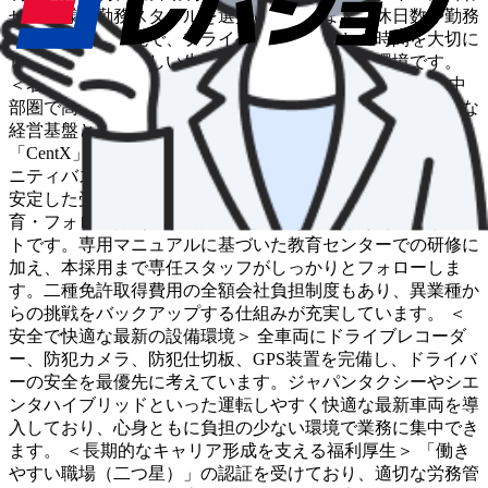
せた多様な勤務スタイルを選択いただけます。休日数や勤務
時間の相談も可能で、プライベートや家族との時間を大切に
しながら、規則正しい生活リズムを維持できる環境です。
＜名鉄グループとしての圧倒的な安定感とブランド力＞ 中
部圏で高い知名度を誇る名鉄グループの一員として、強固な
経営基盤とブランドの安心感があります。スマホアプリ
「CentX」「GO」の全車導入や、自治体と連携したコミュ
ニティバス・デマンドタクシーの運行など、地域に根差した
安定した受注体制が整っています。 ＜未経験者も安心の教
育・フォロー体制＞ 採用者の約80％が未経験からのスター
トです。専用マニュアルに基づいた教育センターでの研修に
加え、本採用まで専任スタッフがしっかりとフォローしま
す。二種免許取得費用の全額会社負担制度もあり、異業種か
らの挑戦をバックアップする仕組みが充実しています。 ＜
安全で快適な最新の設備環境＞ 全車両にドライブレコーダ
ー、防犯カメラ、防犯仕切板、GPS装置を完備し、ドライバ
ーの安全を最優先に考えています。ジャパンタクシーやシエ
ンタハイブリッドといった運転しやすく快適な最新車両を導
入しており、心身ともに負担の少ない環境で業務に集中でき
ます。 ＜長期的なキャリア形成を支える福利厚生＞ 「働き
やすい職場（二つ星）」の認証を受けており、適切な労務管