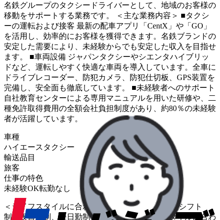
名鉄グループのタクシードライバーとして、地域のお客様の
移動をサポートする業務です。 ＜主な業務内容＞ ■タクシ
ーの運転および接客 最新の配車アプリ「CentX」や「GO」
を活用し、効率的にお客様を獲得できます。名鉄ブランドの
安定した需要により、未経験からでも安定した収入を目指せ
ます。 ■車両設備 ジャパンタクシーやシエンタハイブリッ
ドなど、運転しやすく快適な車両を導入しています。全車に
ドライブレコーダー、防犯カメラ、防犯仕切板、GPS装置を
完備し、安全面も徹底しています。 ■未経験者へのサポート
自社教育センターによる専用マニュアルを用いた研修や、二
種免許取得費用の全額会社負担制度があり、約80％の未経験
者が活躍しています。
車種
ハイエース
タクシー
輸送品目
旅客
仕事の特色
未経験OK
転勤なし
＜ライフスタイルに合わせた柔軟な働き方＞ 固定シフト
制、夜日勤制、昼日勤制など、個々のライフスタイルに合わ