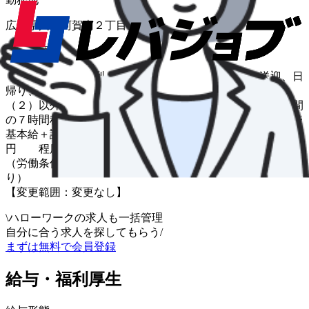
広島県呉市阿賀南２丁目７番２６号阿賀営業所
仕事内容
・小型、中型、大型バスの運転業務 生活バス、送迎、日
帰り、宿泊旅行の運行 ＊就業時間について：（１）、
（２）以外にも運行あり。 ０６：００〜２２：００の間
の７時間程度の勤務 （１ヵ月単位の出勤表あり） ※
基本給＋諸手当で１ヵ月の総支給額が２６万円〜３６万
円 程度になります。 ※定年年齢を超えた方も応募可能
（労働条件変更する場合あ
り
【変更範囲：変更なし】
\
ハローワークの求人も一括管理
自分に合う求人を探してもらう
/
まずは無料で会員登録
給与・福利厚生