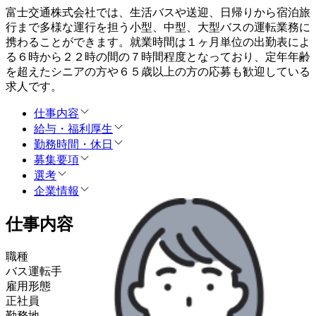
富士交通株式会社では、生活バスや送迎、日帰りから宿泊旅
行まで多様な運行を担う小型、中型、大型バスの運転業務に
携わることができます。就業時間は１ヶ月単位の出勤表によ
る６時から２２時の間の７時間程度となっており、定年年齢
を超えたシニアの方や６５歳以上の方の応募も歓迎している
求人です。
仕事内容
給与・福利厚生
勤務時間・休日
募集要項
選考
企業情報
仕事内容
職種
バス運転手
雇用形態
正社員
勤務地