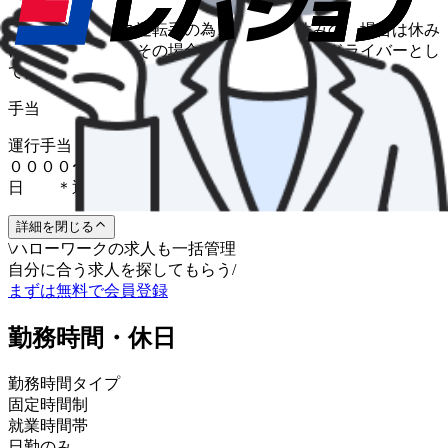
養護学校送迎バス運転手の為、学校がお休みの 場合は休み
になります。 その場合は弊社のタクシードライバーとし
て働く事も 可能です。
手当
運行手当 7,500 円〜7,500 円 【月額換算式】 日給１
００００〜１１０００円×１５日 運行手当５００円×１５
日 ＊通常期（長期休暇時のぞく）：月２０日程度出勤
詳細を閉じる
\
ハローワークの求人も一括管理
自分に合う求人を探してもらう
/
まずは無料で会員登録
勤務時間・休日
勤務時間タイプ
固定時間制
就業時間帯
日勤のみ