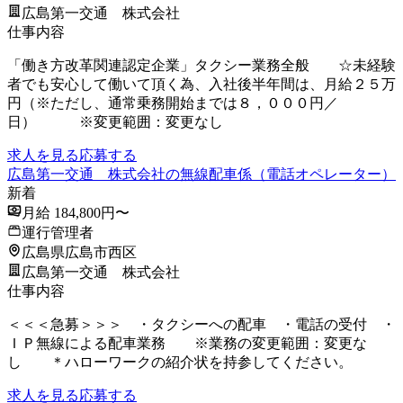
広島第一交通 株式会社
仕事内容
「働き方改革関連認定企業」タクシー業務全般 ☆未経験
者でも安心して働いて頂く為、入社後半年間は、月給２５万
円（※ただし、通常乗務開始までは８，０００円／
日） ※変更範囲：変更なし
求人を見る
応募する
広島第一交通 株式会社の無線配車係（電話オペレーター）
新着
月給 184,800円〜
運行管理者
広島県広島市西区
広島第一交通 株式会社
仕事内容
＜＜＜急募＞＞＞ ・タクシーへの配車 ・電話の受付 ・
ＩＰ無線による配車業務 ※業務の変更範囲：変更な
し ＊ハローワークの紹介状を持参してください。
求人を見る
応募する