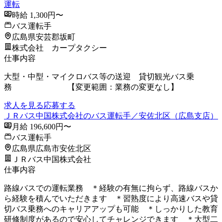
運転
時給 1,300円〜
バス運転手
広島県安芸郡坂町
株式会社 カープタクシー
仕事内容
大型・中型・マイクロバス等の送迎 貸切観光バス乗
務 【変更範囲：業務の変更なし】
求人を見る
応募する
ＪＲバス中国株式会社のバス運転手／安佐北区（広島支店）
月給 196,600円〜
バス運転手
広島県広島市安佐北区
ＪＲバス中国株式会社
仕事内容
路線バスでの運転業務 ＊経験の有無に拘らず、路線バスか
ら経験を積んでいただきます ＊習熟度により高速バスや貸
切バス乗務へのキャリアアップも可能 ＊しっかりした教育
研修制度があるので安心してチャレンジできます ＊大型二