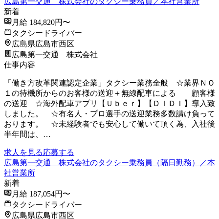
広島第一交通 株式会社のタクシー乗務員／本社営業所
新着
月給 184,820円〜
タクシードライバー
広島県広島市西区
広島第一交通 株式会社
仕事内容
「働き方改革関連認定企業」タクシー業務全般 ☆業界ＮＯ
１の待機所からのお客様の送迎＋無線配車による 顧客様
の送迎 ☆海外配車アプリ【Ｕｂｅｒ】【ＤＩＤＩ】導入致
しました。 ☆有名人・プロ選手の送迎業務多数請け負って
おります。 ☆未経験者でも安心して働いて頂く為、入社後
半年間は、…
求人を見る
応募する
広島第一交通 株式会社のタクシー乗務員（隔日勤務）／本
社営業所
新着
月給 187,054円〜
タクシードライバー
広島県広島市西区