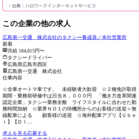
この企業の他の求人
広島第一交通 株式会社のタクシー養成員／本社営業所
新着
月給 184,815円〜
タクシードライバー
広島県広島市西区
広島第一交通 株式会社
仕事内容
☆全車オートマ車です。 未経験者大歓迎 ☆２種免許取得
期間・乗務前研修中は日当８，０００円 「働き方改革関連
認定企業」タクシー業務全般 ライフスタイルに合わせた勤
務時間加納 ☆業界ＮＯ１の待機所からのお客様の送迎＋無
線配車による 顧客様の送迎 ☆海外配車アプリ【Ｕｂｅ
ｒ】【ＤＩ…
求人を見る
応募する