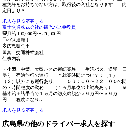
種免許をお持ちでない方は、取得後の入社となります 内
定日より３…
求人を見る
応募する
富士交通株式会社の観光バス乗務員
月給 190,000円〜270,000円
バス運転手
広島県呉市
富士交通株式会社
仕事内容
・小型、中型、大型バスの運転業務 生活バス、送迎、日
帰り、宿泊旅行の運行 ＊就業時間について：（１）、
（２）以外にも運行あり。 ０６：００〜２２：００の間
の７時間程度の勤務 （１ヵ月単位の出勤表あり） ※
基本給＋諸手当で１ヵ月の総支給額が２６万円〜３６万
円 程度になり…
求人を見る
応募する
広島県の他のドライバー求人を探す