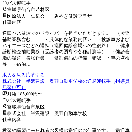
バス運転手
宮城県仙台市若林区
医療法人 仁泉会 みやぎ健診プラザ
仕事内容
巡回バス健診でのドライバーを担当いただきます。 （検査
補助業務含む） ＜具体的な業務内容＞ ・検診車および
ハイエースなどの運転（巡回健診会場への往復路） ・健康
診断検査補助業務（受診者の誘導や各種計測等） ・健診会
場の設営、撤収作業 ・健診備品の準備、確認 ・車の点検
等 ・宿泊…
求人を見る
応募する
株式会社 半沢建設 奥羽自動車学校の送迎運転手（指導員
見習い可）
月給 185,000円〜
バス運転手
宮城県仙台市泉区
株式会社 半沢建設 奥羽自動車学校
仕事内容
教習や講習に来られるお客様の送迎のお仕事です。 送迎車