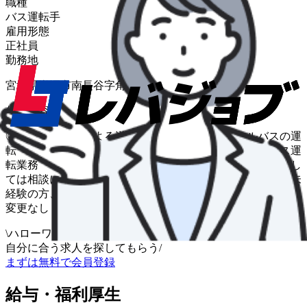
職種
バス運転手
雇用形態
正社員
勤務地
宮城県岩沼市南長谷字角方２
仕事内容
◎スクールバスによる送迎業務 ・大型スクールバスの運
転 ・エリア：宮城県南（小中学校） ◎一般貸切バス運
転業務 ・大型観光バスの運転 ＊業務内容につきまし
ては相談に応じます。 ＊入社後研修あり。大型バス運転未
経験の方、経験の浅い方も歓迎いたします。 変更範囲：
変更なし
\
ハローワークの求人も一括管理
自分に合う求人を探してもらう
/
まずは無料で会員登録
給与・福利厚生