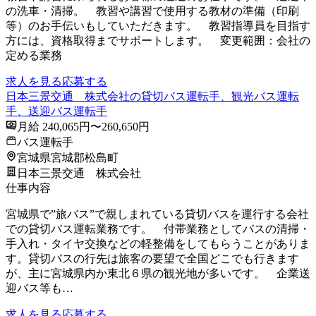
の洗車・清掃。 教習や講習で使用する教材の準備（印刷
等）のお手伝いもしていただきます。 教習指導員を目指す
方には、資格取得までサポートします。 変更範囲：会社の
定める業務
求人を見る
応募する
日本三景交通 株式会社の貸切バス運転手、観光バス運転
手、送迎バス運転手
月給 240,065円〜260,650円
バス運転手
宮城県宮城郡松島町
日本三景交通 株式会社
仕事内容
宮城県で”旅バス”で親しまれている貸切バスを運行する会社
での貸切バス運転業務です。 付帯業務としてバスの清掃・
手入れ・タイヤ交換などの軽整備をしてもらうことがありま
す。貸切バスの行先は旅客の要望で全国どこでも行きます
が、主に宮城県内か東北６県の観光地が多いです。 企業送
迎バス等も…
求人を見る
応募する