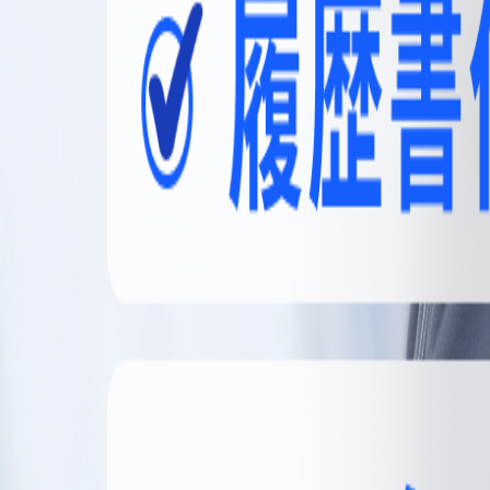
無料登録
メニュー
閉じる
【無料】理想の職場探しをサポートします
かんたん30秒
無料登録する