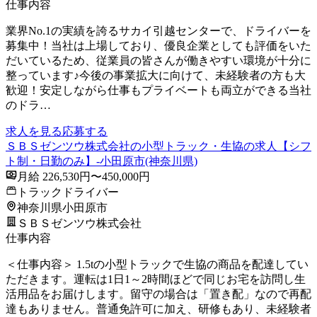
仕事内容
業界No.1の実績を誇るサカイ引越センターで、ドライバーを
募集中！当社は上場しており、優良企業としても評価をいた
だいているため、従業員の皆さんが働きやすい環境が十分に
整っています♪今後の事業拡大に向けて、未経験者の方も大
歓迎！安定しながら仕事もプライベートも両立ができる当社
のドラ…
求人を見る
応募する
ＳＢＳゼンツウ株式会社の小型トラック・生協の求人【シフ
ト制・日勤のみ】-小田原市(神奈川県)
月給 226,530円〜450,000円
トラックドライバー
神奈川県小田原市
ＳＢＳゼンツウ株式会社
仕事内容
＜仕事内容＞ 1.5tの小型トラックで生協の商品を配達してい
ただきます。運転は1日1～2時間ほどで同じお宅を訪問し生
活用品をお届けします。留守の場合は「置き配」なので再配
達もありません。普通免許可に加え、研修もあり、未経験者