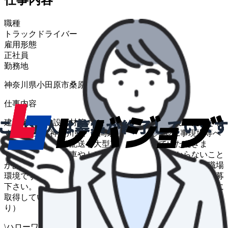
職種
トラックドライバー
雇用形態
正社員
勤務地
神奈川県小田原市桑原６７−１
仕事内容
建設機械や建設資材等の運搬、配送をおこなっていただきま
す。 ○主に神奈川県、静岡県内の建設現場や工事現場等へ
と 建設機械の配送を大型車にて配送していただきま
す。 （ユニック車やトレーラーも有） ◆わからないこと
があれば、いつでも周囲のスタッフに協力を頼め る職場
環境です。 ◆未経験の方は教えますので、安心してご応募
下さい。 ◆大型自動車免許を持っていない方は、入社後に
取得していただき ます。（取得費用は会社負担あ
り） 変更範囲：営業、修理
\
ハローワークの求人も一括管理