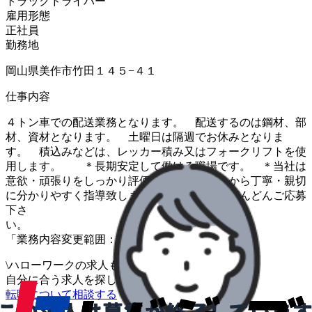
トラックドライバー
雇用形態
正社員
勤務地
岡山県美作市竹田１４５−４１
仕事内容
４トン車での配送業務となります。 配送するのは鋼材、部
材、資材となります。 土曜日は隔週でお休みとなりま
す。 積込みなどは、レッカー積み又はフォークリフトを使
用します。 ＊長期安定して働ける職場です。 ＊当社は
意欲・頑張りをしっかり評価します。 ＊一から丁寧・親切
に分かりやすく指導致しますので、 是非どんどんご応募
下さ
い
「業務内容変更範囲：変更なし」
\
ハローワークの求人も一括管理
自分に合う求人を探してもらう
/
転職について相談する