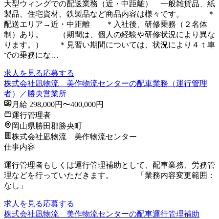
大型ウィングでの配送業務（近・中距離） 一般雑貨品、紙
製品、住宅資材、鉄製品など商品内容は様々です。 ＊
配送エリア→近・中距離 ＊入社後、研修乗務（２名体
制）あり。 （期間は、個人の経験や研修状況により異な
ります。） ＊見習い期間については、状況により４ｔ車
での乗務にな…
求人を見る
応募する
株式会社凪物流 美作物流センターの配車業務（運行管理
者）／勝央営業所
月給 298,000円〜400,000円
運行管理者
岡山県勝田郡勝央町
株式会社凪物流 美作物流センター
仕事内容
運行管理者もしくは運行管理補助として、配車業務、労務管
理などを行っていただきます。 「業務内容変更範囲：
なし」
求人を見る
応募する
株式会社凪物流 美作物流センターの配車運行管理補助