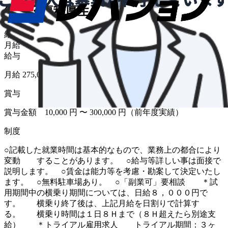
給与・福利厚生
給与形態
月給
給与
月給 275,000円〜400,000円
賞与
賞与金額 10,000 円 〜 300,000 円（前年度実績）
制度
○記載した就業時間は基本的なもので、業務上の都合により
変動 することがあります。 ○給与等詳しい事は面接で
説明します。 ○賃金は能力等を考慮・勘案して決定いたし
ます。 ○無料駐車場あり。 ○「副業可」要相談 ＊試
用期間中の横乗り期間については、日給８，０００円で
す。 横乗り終了後は、上記月給を日割りで計算す
る。 横乗り時間は１日８Ｈまで（８Ｈ超えたら別途支
給） ＊トライアル雇用求人 トライアル期間：３ヶ