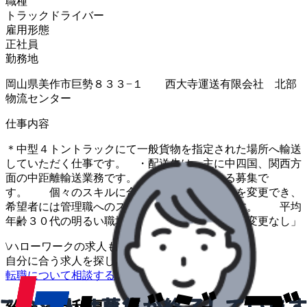
職種
トラックドライバー
雇用形態
正社員
勤務地
岡山県美作市巨勢８３３−１ 西大寺運送有限会社 北部
物流センター
仕事内容
＊中型４トントラックにて一般貨物を指定された場所へ輸送
していただく仕事です。 ・配送先は、主に中四国、関西方
面の中距離輸送業務です。 ・業務拡大による募集で
す。 個々のスキルに合わせて、車種・職種を変更でき、
希望者には管理職へのステップアップも可能です。 平均
年齢３０代の明るい職場です。 「変更範囲：変更なし」
\
ハローワークの求人も一括管理
自分に合う求人を探してもらう
/
転職について相談する