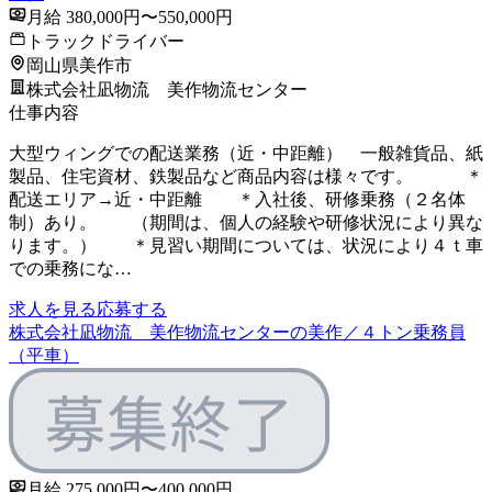
月給 380,000円〜550,000円
トラックドライバー
岡山県美作市
株式会社凪物流 美作物流センター
仕事内容
大型ウィングでの配送業務（近・中距離） 一般雑貨品、紙
製品、住宅資材、鉄製品など商品内容は様々です。 ＊
配送エリア→近・中距離 ＊入社後、研修乗務（２名体
制）あり。 （期間は、個人の経験や研修状況により異な
ります。） ＊見習い期間については、状況により４ｔ車
での乗務にな…
求人を見る
応募する
株式会社凪物流 美作物流センターの美作／４トン乗務員
（平車）
月給 275,000円〜400,000円