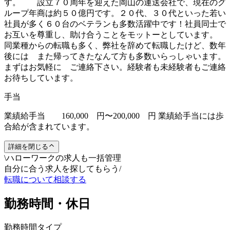
す。 設立７０周年を迎えた岡山の運送会社で、現在のグ
ループ年商は約５０億円です。２０代、３０代といった若い
社員が多く６０台のベテランも多数活躍中です！社員同士で
お互いを尊重し、助け合うことをモットーとしています。
同業種からの転職も多く、弊社を辞めて転職したけど、数年
後には また帰ってきたなんて方も多数いらっしゃいます。
まずはお気軽に ご連絡下さい。経験者も未経験者もご連絡
お待ちしています。
手当
業績給手当 160,000 円〜200,000 円 業績給手当には歩
合給が含まれています。
詳細を閉じる
\
ハローワークの求人も一括管理
自分に合う求人を探してもらう
/
転職について相談する
勤務時間・休日
勤務時間タイプ