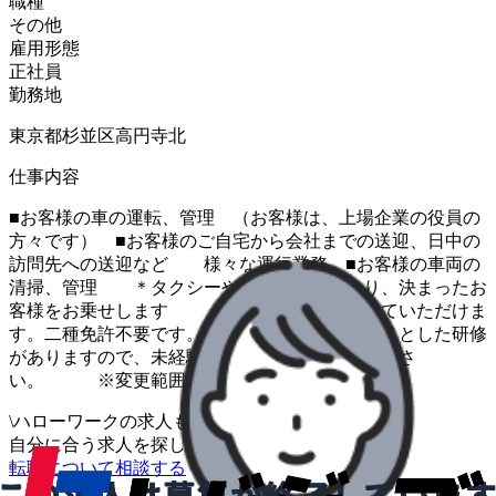
職種
その他
雇用形態
正社員
勤務地
東京都杉並区高円寺北
仕事内容
■お客様の車の運転、管理 （お客様は、上場企業の役員の
方々です） ■お客様のご自宅から会社までの送迎、日中の
訪問先への送迎など 様々な運行業務 ■お客様の車両の
清掃、管理 ＊タクシーやハイヤーと異なり、決まったお
客様をお乗せします ので、安定して働いていただけま
す。二種免許不要です。 ＊入社後にしっかりとした研修
がありますので、未経験の方も ご安心くださ
い。 ※変更範囲：変更なし
\
ハローワークの求人も一括管理
自分に合う求人を探してもらう
/
転職について相談する