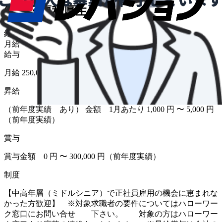
給与・福利厚生
給与形態
月給
給与
月給 250,000円〜280,000円
昇給
（前年度実績 あり） 金額 1月あたり 1,000 円 〜 5,000 円
（前年度実績）
賞与
賞与金額 0 円 〜 300,000 円（前年度実績）
制度
【中高年層（ミドルシニア）で正社員雇用の機会に恵まれな
かった方歓迎】 ※対象求職者の要件についてはハローワー
ク窓口にお問い合せ 下さい。 対象の方はハローワー