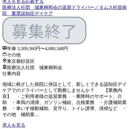
求人を見る
応募する
医療法人社団 城東桐和会の送迎ドライバー／タムス杉並病
院 重度認知症デイケア
年俸 3,309,360円〜4,080,348円
その他
東京都杉並区
医療法人社団 城東桐和会
仕事内容
地域に根ざした病院に併設として、新しくできる認知症デイ
ケアでのドライバーとして勤務しませんか？ 【業務内
容】 ・ご利用者様の送迎業務 ・乗降時のサポート、介
助 ・車両の清掃、ガソリン補給、点検業務 ・介護補助業
務 ・車いす移動補助、見守り、トイレ誘導、清掃など ・
その他 補助業…
求人を見る