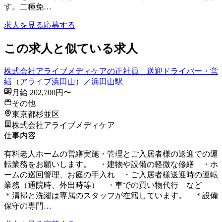
す。二種免…
求人を見る
応募する
この求人と似ている求人
株式会社アライブメディケアの正社員 送迎ドライバー・営
繕（アライブ浜田山）／浜田山駅
月給 202,700円〜
その他
東京都杉並区
株式会社アライブメディケア
仕事内容
有料老人ホームの営繕実施・管理とご入居者様の送迎での運
転業務をお願いします。 ・建物や設備の軽微な修繕 ・ホ
ームの巡回管理、お庭の手入れ ・ご入居者様送迎時の運転
業務（通院時、外出時等） ・車での買い物代行 など
＊清掃と洗濯は専属のスタッフが在籍しています。 ＊設備
保守の専門…