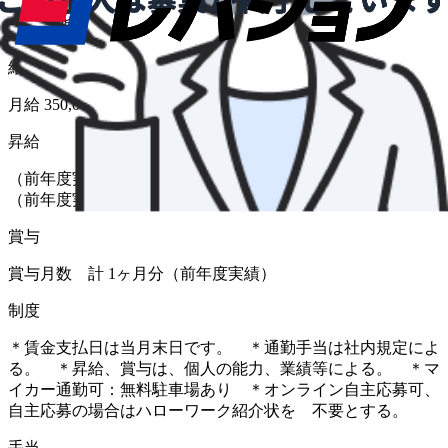
給与形態
月給
給与
月給 350,000円〜450,000円
昇給
（前年度実績 あり） 金額 1月あたり 1,000 円 〜 3,000 円
（前年度実績）
賞与
賞与月数 計 1ヶ月分（前年度実績）
制度
＊賃金支払日は当月末日です。 ＊通勤手当は社内規定によ
る。 ＊昇給、賞与は、個人の能力、業績等による。 ＊マ
イカー通勤可：無料駐車場あり ＊オンライン自主応募可、
自主応募の場合はハローワーク紹介状を 不要とする。
手当