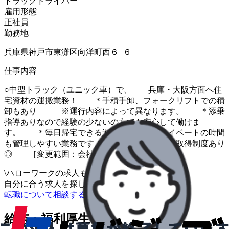
トラックドライバー
雇用形態
正社員
勤務地
兵庫県神戸市東灘区向洋町西６−６
仕事内容
○中型トラック（ユニック車）で、 兵庫・大阪方面へ住
宅資材の運搬業務！ ＊手積手卸、フォークリフトでの積
卸もあり ※運行内容によって異なります。 ＊添乗
指導ありなので経験の少ないの方でも安心して働けま
す。 ＊毎日帰宅できる運行なので、プライベートの時間
も管理しやすい業務です！ ＊入社後の資格取得制度あり
◎ ［変更範囲：会社の定める業務］
\
ハローワークの求人も一括管理
自分に合う求人を探してもらう
/
転職について相談する
給与・福利厚生