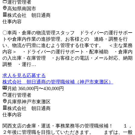
運行管理者
高知県南国市
株式会社 朝日通商
仕事内容
〇車両・倉庫の物流管理スタッフ ドライバーの運行サポー
トや倉庫内作業の進捗管理、お客様との 連絡・調整を行
い、物流が円滑に進むよう管理する仕事です。 ＜主な業務
内容＞ ・ドライバーの運行サポート・配車補助 ・倉庫内
の入出庫・在庫管理 ・お客様との電話・メール対応、納期
調整 ・運行…
求人を見る
応募する
株式会社 朝日通商の管理職候補（神戸市東灘区）
月給 360,000円〜430,000円
運行管理者
兵庫県神戸市東灘区
株式会社 朝日通商
仕事内容
関西支店の倉庫・運送・事務業務等の管理職候補！ １，
２年後に管理職を目指していただきます。 まずは、一般