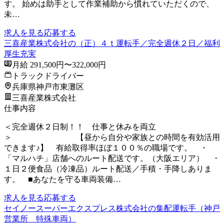
す。 始めは助手として作業補助から慣れていただくので、
未…
求人を見る
応募する
三喜産業株式会社の（正）４ｔ運転手／完全週休２日／福利
厚生充実
月給 291,500円〜322,000円
トラックドライバー
兵庫県神戸市東灘区
三喜産業株式会社
仕事内容
＜完全週休２日制！！ 仕事と休みを両立
＞ 【昼から自分や家族との時間を有効活用
できます♪】 有給取得率ほぼ１００％の職場です。 ・
「マルハチ」店舗へのルート配送です。（大阪エリア） ・
１日２便食品（冷凍品）ルート配送／手積・手降しありま
す。 ■あなたを守る車両装備…
求人を見る
応募する
セイノースーパーエクスプレス株式会社の集配運転手（神戸
営業所 特殊車両）