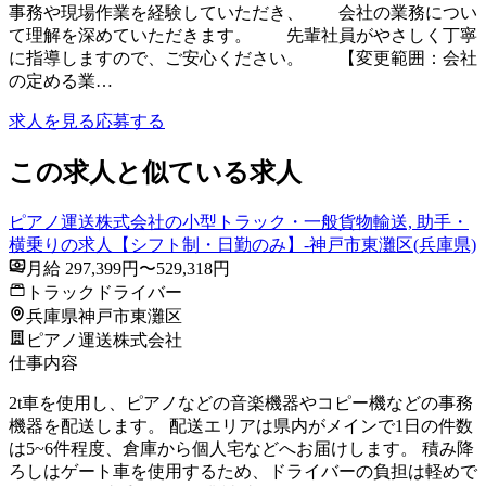
事務や現場作業を経験していただき、 会社の業務につい
て理解を深めていただきます。 先輩社員がやさしく丁寧
に指導しますので、ご安心ください。 【変更範囲：会社
の定める業…
求人を見る
応募する
この求人と似ている求人
ピアノ運送株式会社の小型トラック・一般貨物輸送, 助手・
横乗りの求人【シフト制・日勤のみ】-神戸市東灘区(兵庫県)
月給 297,399円〜529,318円
トラックドライバー
兵庫県神戸市東灘区
ピアノ運送株式会社
仕事内容
2t車を使用し、ピアノなどの音楽機器やコピー機などの事務
機器を配送します。 配送エリアは県内がメインで1日の件数
は5~6件程度、倉庫から個人宅などへお届けします。 積み降
ろしはゲート車を使用するため、ドライバーの負担は軽めで