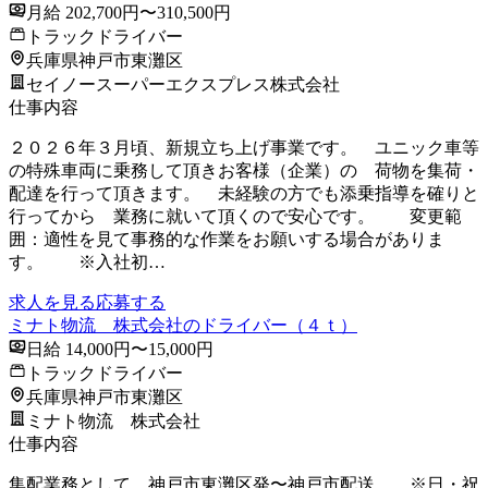
月給 202,700円〜310,500円
トラックドライバー
兵庫県神戸市東灘区
セイノースーパーエクスプレス株式会社
仕事内容
２０２６年３月頃、新規立ち上げ事業です。 ユニック車等
の特殊車両に乗務して頂きお客様（企業）の 荷物を集荷・
配達を行って頂きます。 未経験の方でも添乗指導を確りと
行ってから 業務に就いて頂くので安心です。 変更範
囲：適性を見て事務的な作業をお願いする場合がありま
す。 ※入社初…
求人を見る
応募する
ミナト物流 株式会社のドライバー（４ｔ）
日給 14,000円〜15,000円
トラックドライバー
兵庫県神戸市東灘区
ミナト物流 株式会社
仕事内容
集配業務として、神戸市東灘区発〜神戸市配送 ※日・祝