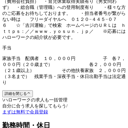
（費用会社負担） ・育児休業取得実績有り（男女問わ
ず） ・総合職（管理職）への登用制度有り ・様々な方
のご応募をお待ちしております。 ・担当者番号が繋がら
ない時は フリーダイヤルへ ０１２０−４４５−０７
６ ☆「吉川運輸」で検索 ホームページのＵＲＬは ｈ
ｔｔｐｓ：／／ｗｗｗ．ｙｏｓｕｎ．ｊｐ／ ※応募には
ハローワークの紹介状が必要です。
手当
家族手当 配偶者 １０，０００円 子 各７，
０００円（２０歳まで） 各２，０００円
（２１歳以上） その他扶養家族 ２，０００円
（３名まで） 残業手当・深夜手当・休日出勤手当は法定通
り
詳細を閉じる
\
ハローワークの求人も一括管理
自分に合う求人を探してもらう
/
まずは無料で会員登録
勤務時間・休日