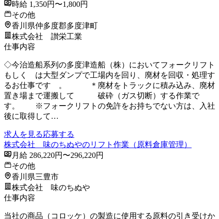
時給 1,350円〜1,800円
その他
香川県仲多度郡多度津町
株式会社 讃栄工業
仕事内容
◇今治造船系列の多度津造船（株）においてフォークリフト
もしく は大型ダンプで工場内を回り、廃材を回収・処理す
るお仕事です 。 ＊廃材をトラックに積み込み、廃材
置き場まで運搬して 破砕（ガス切断）する作業で
す。 ※フォークリフトの免許をお持ちでない方は、入社
後に取得して…
求人を見る
応募する
株式会社 味のちぬやのリフト作業（原料倉庫管理）
月給 286,220円〜296,220円
その他
香川県三豊市
株式会社 味のちぬや
仕事内容
当社の商品（コロッケ）の製造に使用する原料の引き受けか