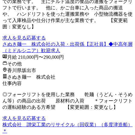
での業務です。 主にチルド温度の食品の運搬をフォークリ
フトで行います。 他に、かご台車に入った商品の搬送
や、 ハンドリフトを使った運搬業務や 小型物流機器を使
って入庫検品や仕分け作業が主な業務です。 【変更範
囲：変更なし】
求人を見る
応募する
さぬき麺一 株式会社の入荷・出荷係【正社員】◆中高年層
（ミドルシニア）歓迎求人
月給 210,000円〜290,000円
その他
香川県坂出市
さぬき麺一 株式会社
仕事内容
◎フォークリフトを使用した業務 乾麺（うどん・そうめ
ん等）の商品の出荷 原材料の入荷 ＊フォークリフト
の運転経験のある方希望 【変更範囲：変更なし】
求人を見る
応募する
株式会社 讃栄工業のリサイクル（回収業）（多度津造船）
＊