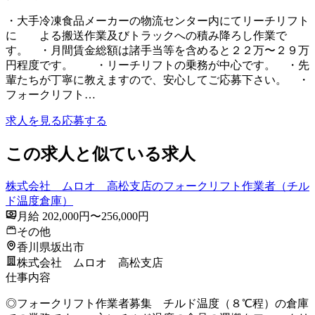
・大手冷凍食品メーカーの物流センター内にてリーチリフト
に よる搬送作業及びトラックへの積み降ろし作業で
す。 ・月間賃金総額は諸手当等を含めると２２万〜２９万
円程度です。 ・リーチリフトの乗務が中心です。 ・先
輩たちが丁寧に教えますので、安心してご応募下さい。 ・
フォークリフト…
求人を見る
応募する
この求人と似ている求人
株式会社 ムロオ 高松支店のフォークリフト作業者（チル
ド温度倉庫）
月給 202,000円〜256,000円
その他
香川県坂出市
株式会社 ムロオ 高松支店
仕事内容
◎フォークリフト作業者募集 チルド温度（８℃程）の倉庫