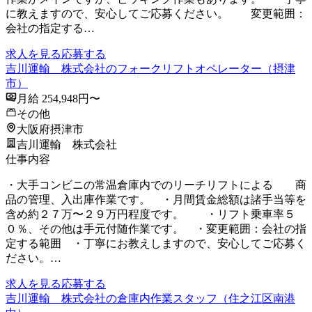
に教えますので、安心してご応募ください。 変更範囲：
会社の指定する…
求人を見る
応募する
吉川運輸 株式会社のフォークリフトオペレーター（摂津
市）
月給 254,948円〜
その他
大阪府摂津市
吉川運輸 株式会社
仕事内容
・大手コンビニの常温倉庫内でのリーチリフトによる 商
品の管理、入出庫作業です。 ・月間賃金総額は諸手当等を
含め約２７万〜２９万円程度です。 ・リフト乗車率５
０％、その他は手元付随作業です。 ・変更範囲：会社の指
定する範囲 ・丁寧にお教えしますので、安心してご応募く
ださい。…
求人を見る
応募する
吉川運輸 株式会社の倉庫内作業スタッフ（住之江区南港