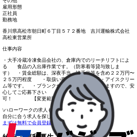
その他
雇用形態
正社員
勤務地
香川県高松市朝日町６丁目５７２番地 吉川運輸株式会社
高松東営業所
仕事内容
・大手冷蔵冷凍食品会社の、倉庫内でのリーチリフトによ
る 食品の入出庫作業です。（防寒着等貸与致しま
す） ・賃金総額は、深夜手当、諸手当等を含め２２万円〜
２５万円程度 ・取扱い商品は、冷凍食品・アイスクリー
ム等です。 ・ブランクがあっても丁寧に教えますので、安
心してご応募下さい ・事前申請にて連休取得
可！ 【変更範囲：会社の定める業務】
\
ハローワークの求人も一括管理
自分に合う求人を探してもらう
/
まずは無料で会員登録