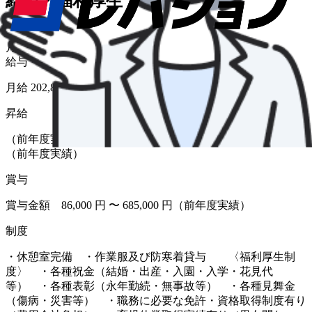
給与・福利厚生
給与形態
月給
給与
月給 202,807円〜214,343円
昇給
（前年度実績 あり） 金額 1月あたり 0 円 〜 28,770 円
（前年度実績）
賞与
賞与金額 86,000 円 〜 685,000 円（前年度実績）
制度
・休憩室完備 ・作業服及び防寒着貸与 〈福利厚生制
度〉 ・各種祝金（結婚・出産・入園・入学・花見代
等） ・各種表彰（永年勤続・無事故等） ・各種見舞金
（傷病・災害等） ・職務に必要な免許・資格取得制度有り