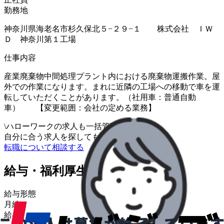
勤務地
神奈川県海老名市杉久保北５−２９−１ 株式会社 ＩＷ
Ｄ 神奈川第１工場
仕事内容
産業廃棄物中間処理プラント内における廃棄物運搬作業。屋
外での作業になります。まれに近隣の工場への移動で車を運
転していただくことがあります。（社用車：普通自動
車） 【変更範囲：会社の定める業務】
\
ハローワークの求人も一括管理
自分に合う求人を探してもらう
/
転職について相談する
給与・福利厚生
給与形態
月給
給与