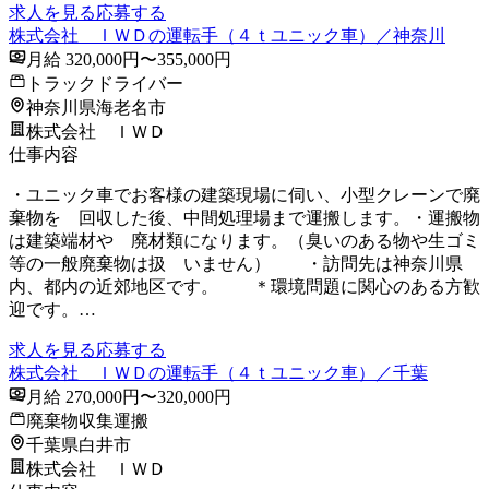
求人を見る
応募する
株式会社 ＩＷＤの運転手（４ｔユニック車）／神奈川
月給 320,000円〜355,000円
トラックドライバー
神奈川県海老名市
株式会社 ＩＷＤ
仕事内容
・ユニック車でお客様の建築現場に伺い、小型クレーンで廃
棄物を 回収した後、中間処理場まで運搬します。・運搬物
は建築端材や 廃材類になります。（臭いのある物や生ゴミ
等の一般廃棄物は扱 いません） ・訪問先は神奈川県
内、都内の近郊地区です。 ＊環境問題に関心のある方歓
迎です。…
求人を見る
応募する
株式会社 ＩＷＤの運転手（４ｔユニック車）／千葉
月給 270,000円〜320,000円
廃棄物収集運搬
千葉県白井市
株式会社 ＩＷＤ