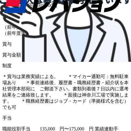
月給 265,000円〜305,000円
昇給
（前年度実績 あり） 金額 1月あたり 0 円 〜 20,000 円
（前年度実績）
賞与
賞与金額 10,000 円 〜 500,000 円（前年度実績）
制度
＊賞与は業務実績による。 ＊マイカー通勤可：無料駐車
場あり ＊事前連絡後、履歴書・職務経歴書・紹介状を本
社管理本部宛に ご郵送下さい。書類到着後７日以内に選考
結果をご連絡致します。 ＊面接は神奈川工場で実施しま
す。 ＊職務経歴書はジョブ・カード（準拠様式を含む）
でも可
手当
職能役割手当 135,000 円〜175,000 円 業績連動手