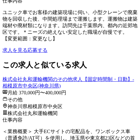
仕事内容
ユニック車でお客様の建築現場に伺い、小型クレーンで廃棄
物を回収した後、中間処理場まで運搬します。運搬物は建築
端材や廃材類になります。訪問先は千葉県内、都内の近郊地
区です。＊ニーズの絶えない安定した職場が自慢です。
【変更範囲：変更なし】
求人を見る
応募する
この求人と似ている求人
株式会社丸和運輸機関のその他求人【固定時間制・日勤】-
相模原市中央区(神奈川県)
月給 370,000円〜400,000円
その他
神奈川県相模原市中央区
株式会社丸和運輸機関
仕事内容
＜業務概要＞ 大手ECサイトの宅配品を、ワンボックス車
（普通免許/AT可）を使用し、埼玉県や東京都23区などの首