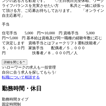
ンクのある方も歓迎です。 ◇土日祝日完全休暇、ワーク
ライフバランスを充実させたい方 私共と一緒に頑張っ
て頂ける方、ご応募お待ちしております。 「オンライン
自主応募可」
手当
住宅手当 5,000 円〜10,000 円 資格手当 5,000
円〜5,000 円 基本給は資格及び同一職種の経験年数に応じ
て決定します 資格手当とはフォークリフト運転技能者／
５，０００円 家族手当 配偶者／５，０００
円 扶養者／８，０００円／人
詳細を閉じる
\
ハローワークの求人も一括管理
自分に合う求人を探してもらう
/
転職について相談する
勤務時間・休日
勤務時間タイプ
固定時間制