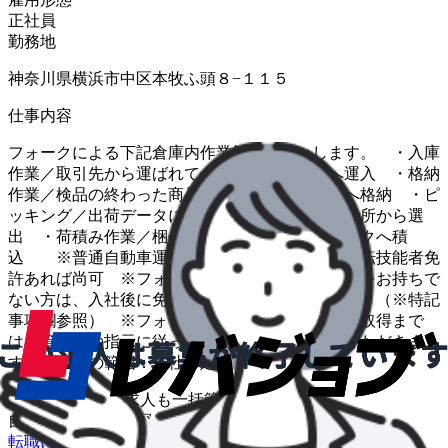
正社員
勤務地
神奈川県横浜市中区本牧ふ頭８−１１５
仕事内容
フォークによる下記倉庫内作業等をお願いします。 ・入庫
作業／取引先から運ばれてきた商品を倉庫内へ運入 ・格納
作業／検品の終わった商品を仕分け、保管場所へ格納 ・ピ
ッキング／出荷データに従い必要な商品を保管場所から選
出 ・荷積み作業／梱包された商品を運びトラックへ積
込 ※普通自動車運転免許、フォークリフト運転技能者免
許あれば尚可 ※フォークリフト運転技能者免許をお持ちで
ない方は、入社後に免許を取得していただきます。（※特記
事項欄参照） ※フォークリフト運転技能者免許取得まで
は、管理者の指示に従って倉庫内作業を行っていただきま
す。 変更の範囲：当社の定める業務
\
ハローワークの求人も一括管理
自分に合う求人を探してもらう
/
転職について相談する