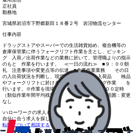
正社員
勤務地
宮城県岩沼市下野郷新田１８番２号 岩沼物流センター
仕事内容
ドラッグストアやスーパーでの生活雑貨始め、複合機等の
倉庫保管業に伴うフォークリフト作業を主とし、ピッキン
グ 入荷／出荷作業などの業務に於いて、管理職よりの指示
のもと 作業を行います。 ≪一日の流れ≫ ■９：００朝
礼 注意事項や変更点等の伝達 ■倉庫作業業務 その日
の入出荷状況を判断し、現場作業員と供に、入荷品 検品
やフォークリフトに於ける保管格納、ピッキング作業 を
行います。※作業を現場リーダー指示 ■１８：００定時
（類似作業年間平均残業時間２４．５Ｈ） 変更範囲：変更
なし
\
ハローワークの求人も一括管理
自分に合う求人を探してもらう
/
転職について相談する