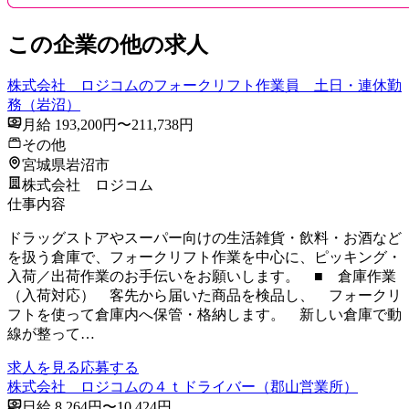
この企業の他の求人
株式会社 ロジコムのフォークリフト作業員 土日・連休勤
務（岩沼）
月給 193,200円〜211,738円
その他
宮城県岩沼市
株式会社 ロジコム
仕事内容
ドラッグストアやスーパー向けの生活雑貨・飲料・お酒など
を扱う倉庫で、フォークリフト作業を中心に、ピッキング・
入荷／出荷作業のお手伝いをお願いします。 ■ 倉庫作業
（入荷対応） 客先から届いた商品を検品し、 フォークリ
フトを使って倉庫内へ保管・格納します。 新しい倉庫で動
線が整って…
求人を見る
応募する
株式会社 ロジコムの４ｔドライバー（郡山営業所）
日給 8,264円〜10,424円