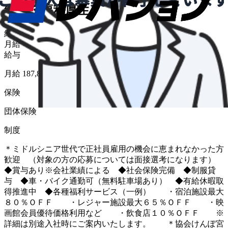
給与・福利厚生
給与形態
月給
給与
月給 187,832円〜203,370円
保険
団体保険
制度
＊ミドルシニア世代で正社員雇用の機会に恵まれなかった方
歓迎 （対象の方の応募については面接選考になります）
◆賞与あり※会社業績による ◆社会保険完備 ◆制服貸
与 ◆車・バイク通勤可（無料駐車場あり） ◆有給休暇取
得推進中 ◆各種福利サービス（一例） ・宿泊施設最大
８０％ＯＦＦ ・レジャー施設最大６５％ＯＦＦ ・映
画館会員優待価格利用など ・飲食店１０％ＯＦＦ ※
詳細は別途入社時にご案内いたします。 ＊協会けんぽ宮