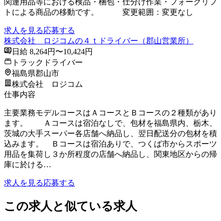
関連用品等における検品・梱包・仕分け作業・フォークリフ
トによる商品の移動です。 変更範囲：変更なし
求人を見る
応募する
株式会社 ロジコムの４ｔドライバー（郡山営業所）
日給 8,264円〜10,424円
トラックドライバー
福島県郡山市
株式会社 ロジコム
仕事内容
主要業務モデルコースはＡコースとＢコースの２種類があり
ます。 Ａコースは宿泊なしで、包材を福島県内、栃木、
茨城の大手スーパー各店舗へ納品し、翌日配送分の包材を積
込みます。 Ｂコースは宿泊ありで、つくば市からスポーツ
用品を集荷し３か所程度の店舗へ納品し、関東地区からの帰
庫に於ける…
求人を見る
応募する
この求人と似ている求人