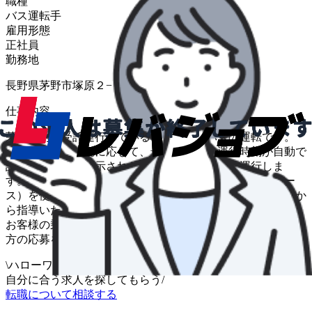
職種
バス運転手
雇用形態
正社員
勤務地
長野県茅野市塚原２−２−１１
仕事内容
茅野市内で受託運行している、デマンドバスの運転です。
お客様の予約状況に応じて、最適な道順や運行時刻が自動で
設定されます。指示された道順や時刻に沿って運行しま
す。 車両は箱型のワンボックスタイプのもの（ハイエー
ス）を使用します。 未経験者の方でも、先輩乗務員が一か
ら指導いたします。興味のある方はぜひお声がけ下さい。
お客様の乗り降りに気を配り、安全運転に徹していただける
方の応募をお待ちしております。 変更範囲：変更なし
\
ハローワークの求人も一括管理
自分に合う求人を探してもらう
/
転職について相談する