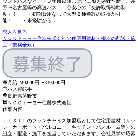
ウンドバスなど ・３年目以降…上記に加え茅野〜新宿、茅
野〜名古屋等の高速バス ◎安心の「免許取得補助制
度」！ ・初期費用なしで大型２種免許の取得が可
能！ ・未経験から…
求人を見る
ＮＣＣトーヨー住器株式会社の住宅用建材・機器の配送・施
工（業務全般）
月給 240,000円〜330,000円
バス運転手
長野県茅野市
ＮＣＣトーヨー住器株式会社
仕事内容
ＬＩＸＩＬのフランチャイズ加盟店として住宅用建材（サッ
シ・カーポート・バルコニー・キッチン・バスルーム等）の
組立・配送・施工を担当していただきます。会社見学や応募