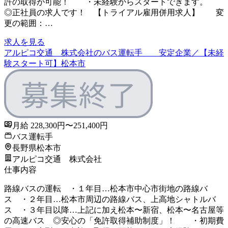
許の取得が可能！ ・未経験からスタートできます。
◎正社員の求人です！ 【トライアル雇用併用求人】 変
更の範囲：…
求人を見る
アルピコ交通 株式会社のバス運転手 安定企業／【未経
験スタート可】松本市
月給 228,300円〜251,400円
バス運転手
長野県松本市
アルピコ交通 株式会社
仕事内容
路線バスの運転 ・１年目…松本市中心市街地の路線バ
ス ・２年目…松本市周辺の路線バス、上高地シャトルバ
ス ・３年目以降…上記に加え松本〜新宿、松本〜名古屋等
の高速バス ◎安心の「免許取得補助制度」！ ・初期費