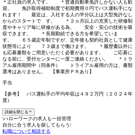
＊正社員の求人です。 ＊普通自動車免許しかない人も歓
迎。 免許取得補助制度で初期費用０円でバス運転手にな
れます！ 最近は、入社する人の半分以上は大型免許なし
からのスタートで す。 ＊２ヵ月以上の充実した研修制
度やキャリア毎に研修がある為、 安全・安心の技術を吸
収できます。 ＊長期勤続できる方を希望していま
す。 ６５歳定年制ですが、定年後も契約社員として健康
状態等により ７３歳まで働けます。 ＊履歴書以外に
も応募書類をご用意いただく必要があります。 ご応募に
なる前に、受付センターに一度ご連絡ください。 ＊トラ
アル雇用期間中（同条件） トライアル雇用の方は、書類
選考はありません。 【事業所ＰＲあり】
手当
【参考】 バス運転手の平均年収は４９２万円（２０２４年
度）
詳細を閉じる
\
ハローワークの求人も一括管理
自分に合う求人を探してもらう
/
転職について相談する