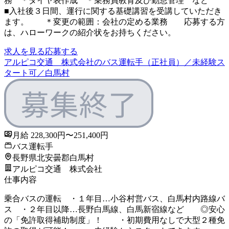
務 ＊ダイヤ表作成 ＊乗務員教育及び勤怠管理 など
■入社後３日間、運行に関する基礎講習を受講していただき
ます。 ＊変更の範囲：会社の定める業務 応募する方
は、ハローワークの紹介状をお持ちください。
求人を見る
応募する
アルピコ交通 株式会社のバス運転手（正社員）／未経験ス
タート可／白馬村
月給 228,300円〜251,400円
バス運転手
長野県北安曇郡白馬村
アルピコ交通 株式会社
仕事内容
乗合バスの運転 ・１年目…小谷村営バス、白馬村内路線バ
ス ・２年目以降…長野白馬線、白馬新宿線など ◎安心
の「免許取得補助制度」！ ・初期費用なしで大型２種免