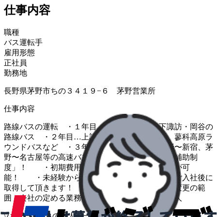
仕事内容
職種
バス運転手
雇用形態
正社員
勤務地
長野県茅野市ちの３４１９−６ 茅野営業所
仕事内容
路線バスの運転 ・１年目…茅野・上諏訪・下諏訪・岡谷の
路線バス ・２年目…上記路線バス、車山高原、蓼科高原ラ
ウンドバスなど ・３年目以降…上記に加え茅野〜新宿、茅
野〜名古屋等の高速バス ◎安心の「免許取得補助制
度」！ ・初期費用なしで大型２種免許の取得が可
能！ ・未経験からスタートできます。 ・ご入社後に
取得して頂きます！ ◎正社員の求人です！ ＊変更の範
囲：会社の定める業務 ★トライアル雇用併用求人
\
ハローワークの求人も一括管理