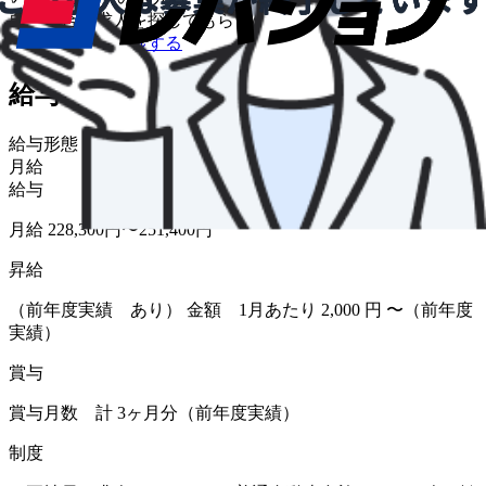
自分に合う求人を探してもらう
/
転職について相談する
給与・福利厚生
給与形態
月給
給与
月給 228,300円〜251,400円
昇給
（前年度実績 あり） 金額 1月あたり 2,000 円 〜（前年度
実績）
賞与
賞与月数 計 3ヶ月分（前年度実績）
制度