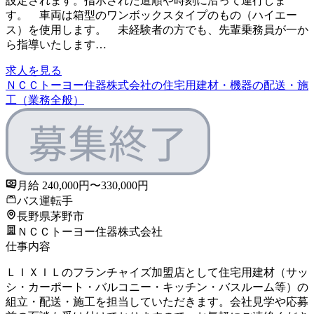
設定されます。指示された道順や時刻に沿って運行しま
す。 車両は箱型のワンボックスタイプのもの（ハイエー
ス）を使用します。 未経験者の方でも、先輩乗務員が一か
ら指導いたします…
求人を見る
ＮＣＣトーヨー住器株式会社の住宅用建材・機器の配送・施
工（業務全般）
月給 240,000円〜330,000円
バス運転手
長野県茅野市
ＮＣＣトーヨー住器株式会社
仕事内容
ＬＩＸＩＬのフランチャイズ加盟店として住宅用建材（サッ
シ・カーポート・バルコニー・キッチン・バスルーム等）の
組立・配送・施工を担当していただきます。会社見学や応募