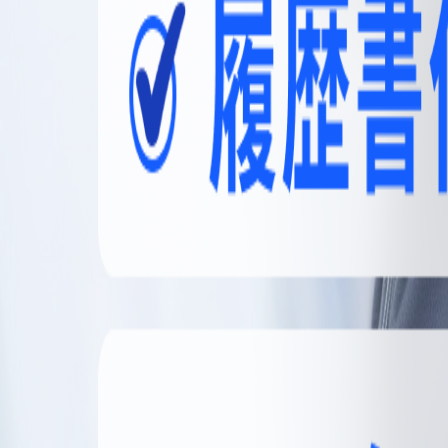
無料登録
メニュー
閉じる
【無料】理想の職場探しをサポートします
かんたん30秒
無料登録する