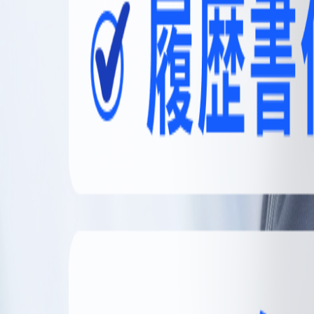
無料登録
メニュー
閉じる
【無料】理想の職場探しをサポートします
かんたん30秒
無料登録する