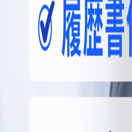
無料登録
メニュー
閉じる
【無料】理想の職場探しをサポートします
かんたん30秒
無料登録する