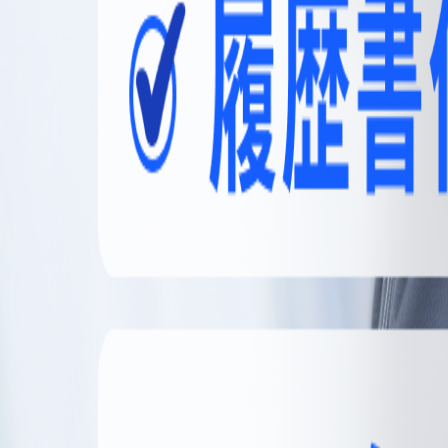
無料登録
メニュー
閉じる
【無料】理想の職場探しをサポートします
かんたん30秒
無料登録する