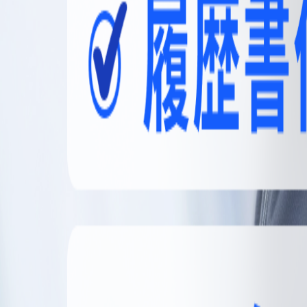
無料登録
メニュー
閉じる
【無料】理想の職場探しをサポートします
かんたん30秒
無料登録する