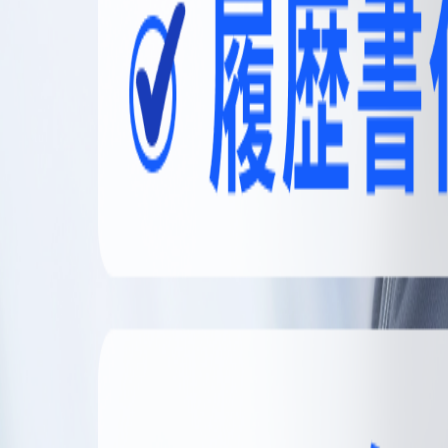
無料登録
メニュー
閉じる
【無料】理想の職場探しをサポートします
かんたん30秒
無料登録する