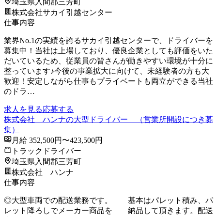
埼玉県入間郡三芳町
株式会社サカイ引越センター
仕事内容
業界No.1の実績を誇るサカイ引越センターで、ドライバーを
募集中！当社は上場しており、優良企業としても評価をいた
だいているため、従業員の皆さんが働きやすい環境が十分に
整っています♪今後の事業拡大に向けて、未経験者の方も大
歓迎！安定しながら仕事もプライベートも両立ができる当社
のドラ…
求人を見る
応募する
株式会社 ハンナの大型ドライバー （営業所開設につき募
集）
月給 352,500円〜423,500円
トラックドライバー
埼玉県入間郡三芳町
株式会社 ハンナ
仕事内容
◎大型車両での配送業務です。 基本はパレット積み、パ
レット降ろしでメーカー商品を 納品して頂きます。配送