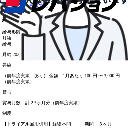
転職について相談する
給与・福利厚生
給与形態
月給
給与
月給 202,000円〜445,200円
昇給
（前年度実績 あり） 金額 1月あたり 100 円 〜 3,000 円
（前年度実績）
賞与
賞与月数 計 2.5ヶ月分（前年度実績）
制度
【トライアル雇用併用】経験不問 期間：３ヶ月