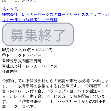
業 ２、スペア…
求人を見る
株式会社 レッカーワークスのロードサービススタッフ・レ
ッカー隊員（経験者）／三芳町
月給 212,000円〜455,200円
トラックドライバー
埼玉県入間郡三芳町
株式会社 レッカーワークス
仕事内容
◇契約している保険会社からの要請が来たら現場に出動しま
す。 故障車等の救援をするお仕事です。 ◇積載車１０
台（内クレーン付１台、フラトップ７台、バイク搬送車１
台）、レッカー車７台、サービスカー５台を配備していま
す。 ＊作業詳細例 １、バッテリー上がりの復旧作
業 ２、スペア…