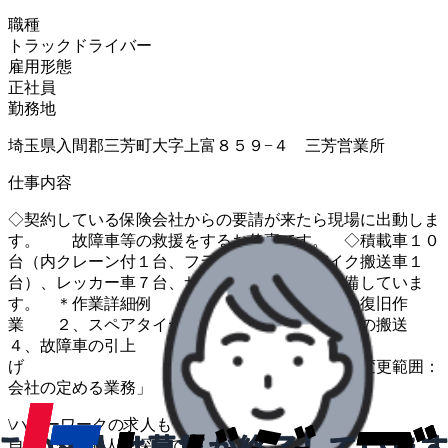
職種
トラックドライバー
雇用形態
正社員
勤務地
埼玉県入間郡三芳町大字上富８５９−４ 三芳営業所
仕事内容
◇契約している保険会社からの要請が来たら現場に出動しま
す。 故障車等の救援をするお仕事です。 ◇積載車１０
台（内クレーン付１台、フラトップ７台、バイク搬送車１
台）、レッカー車７台、サービスカー５台を配備していま
す。 ＊作業詳細例 １、バッテリー上がりの復旧作
業 ２、スペアタイヤ交換作業 ３、故障車の搬送
４、故障車の引上
げ 「変更範囲：
会社の定める業務」
\
ハローワークの求人も一括管理
自分に合う求人を探してもらう
/