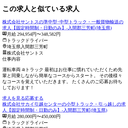
この求人と似ている求人
株式会社サントスの準中型･中型トラック・一般貨物輸送の
求人【固定時間制・日勤のみ】-入間郡三芳町(埼玉県)
月給 294,954円〜348,582円
トラックドライバー
埼玉県入間郡三芳町
株式会社サントス
仕事内容
運転車両 4tトラック 最初はお仕事に慣れていただくため先
輩と同乗しながら簡単なコースからスタート。 その後様々
なコースを覚えていただきます。 たくさんのご応募お待ち
しております！
求人を見る
応募する
株式会社サカイ引越センターの小型トラック・引っ越しの求
人【固定時間制・日勤のみ】-入間郡三芳町(埼玉県)
月給 280,000円〜450,000円
トラックドライバー