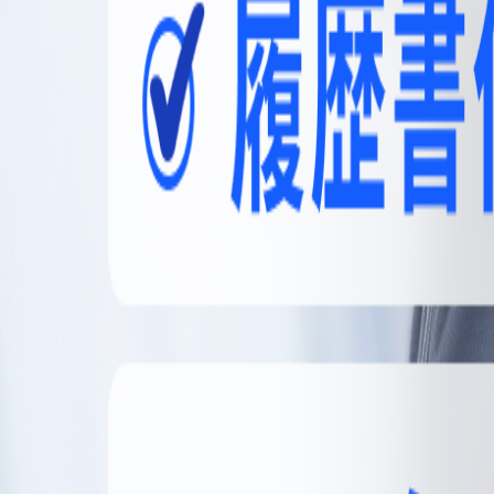
無料登録
メニュー
閉じる
【無料】理想の職場探しをサポートします
かんたん30秒
無料登録する